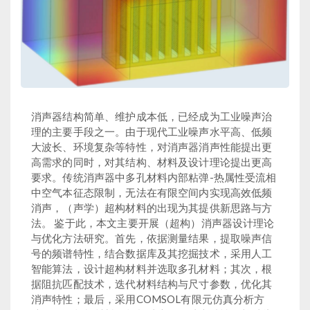
消声器结构简单、维护成本低，已经成为工业噪声治
理的主要手段之一。由于现代工业噪声水平高、低频
大波长、环境复杂等特性，对消声器消声性能提出更
高需求的同时，对其结构、材料及设计理论提出更高
要求。传统消声器中多孔材料内部粘弹-热属性受流相
中空气本征态限制，无法在有限空间内实现高效低频
消声，（声学）超构材料的出现为其提供新思路与方
法。 鉴于此，本文主要开展（超构）消声器设计理论
与优化方法研究。首先，依据测量结果，提取噪声信
号的频谱特性，结合数据库及其挖掘技术，采用人工
智能算法，设计超构材料并选取多孔材料；其次，根
据阻抗匹配技术，迭代材料结构与尺寸参数，优化其
消声特性；最后，采用COMSOL有限元仿真分析方