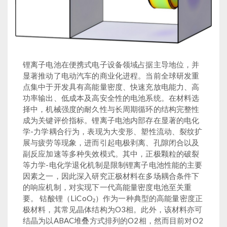
锂离子电池在便携式电子设备领域占据主导地位，并
显著推动了电动汽车的商业化进程。当前全球研发重
点集中于开发具有高能量密度、快速充放电能力、高
功率输出、低成本及高安全性的电池系统。在材料选
择中，机械强度的耐久性与长周期循环的结构完整性
成为关键评价指标。锂离子电池内部存在显著的电化
学-力学耦合行为，表现为大变形、塑性流动、裂纹扩
展与疲劳等现象，进而引起电极剥离、孔隙闭合以及
副反应加速等多种失效模式。其中，正极颗粒的破裂
等力学-电化学退化机制是限制锂离子电池性能的主要
因素之一，因此深入研究正极材料在多场耦合条件下
的响应机制，对实现下一代高能量密度电池至关重
要。 钴酸锂（LiCoO₂）作为一种典型的高能量密度正
极材料，其常见晶体结构为O3相。此外，该材料亦可
结晶为以ABAC堆叠方式排列的O2相，然而目前对O2