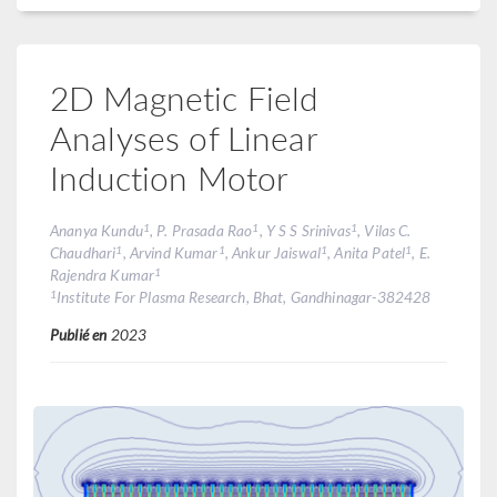
2D Magnetic Field
Analyses of Linear
Induction Motor
1
1
1
Ananya Kundu
, P. Prasada Rao
, Y S S Srinivas
, Vilas C.
1
1
1
1
Chaudhari
, Arvind Kumar
, Ankur Jaiswal
, Anita Patel
, E.
1
Rajendra Kumar
1
Institute For Plasma Research, Bhat, Gandhinagar-382428
Publié en
2023