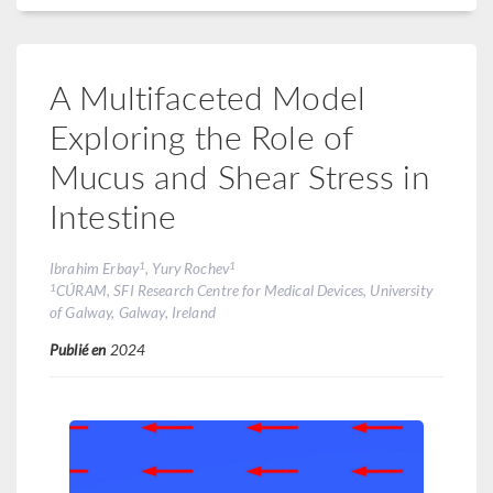
A Multifaceted Model
Exploring the Role of
Mucus and Shear Stress in
Intestine
1
1
Ibrahim Erbay
, Yury Rochev
1
CÚRAM, SFI Research Centre for Medical Devices, University
of Galway, Galway, Ireland
Publié en
2024