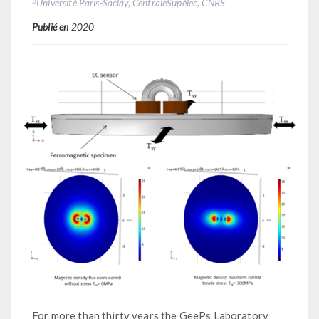
3
Université Paris-Saclay, CentraleSupélec, CNRS
Publié en
2020
For more than thirty years the GeePs Laboratory