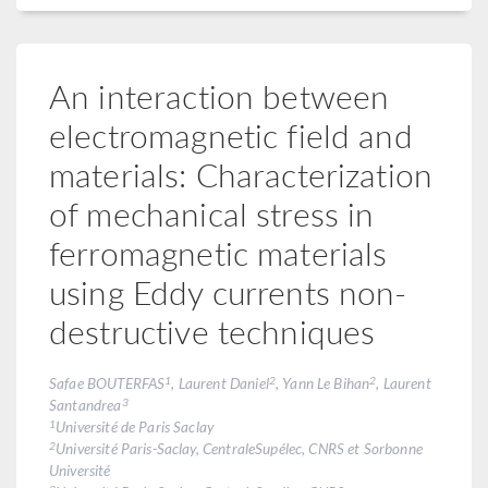
An interaction between
electromagnetic field and
materials: Characterization
of mechanical stress in
ferromagnetic materials
using Eddy currents non-
destructive techniques
1
2
2
Safae BOUTERFAS
, Laurent Daniel
, Yann Le Bihan
, Laurent
3
Santandrea
1
Université de Paris Saclay
2
Université Paris-Saclay, CentraleSupélec, CNRS et Sorbonne
Université