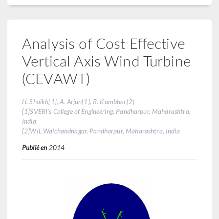
Analysis of Cost Effective
Vertical Axis Wind Turbine
(CEVAWT)
H. Shaikh[1], A. Arjun[1], R. Kumbhar[2]
[1]SVERI's College of Engineering, Pandharpur, Maharashtra,
India
[2]WIL Walchandnagar, Pandharpur, Maharashtra, India
Publié en
2014