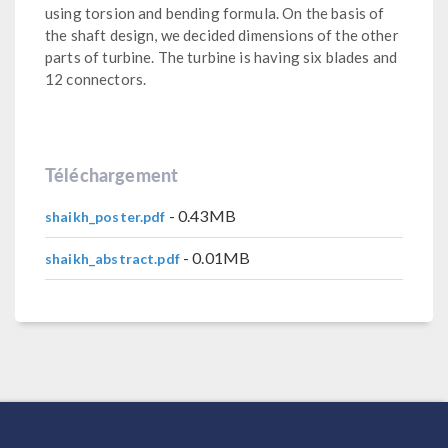
using torsion and bending formula. On the basis of
the shaft design, we decided dimensions of the other
parts of turbine. The turbine is having six blades and
12 connectors.
Téléchargement
- 0.43MB
shaikh_poster.pdf
- 0.01MB
shaikh_abstract.pdf