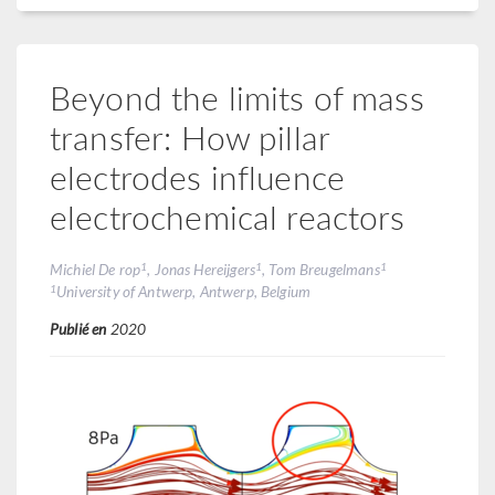
Beyond the limits of mass
transfer: How pillar
electrodes influence
electrochemical reactors
1
1
1
Michiel De rop
, Jonas Hereijgers
, Tom Breugelmans
1
University of Antwerp, Antwerp, Belgium
Publié en
2020