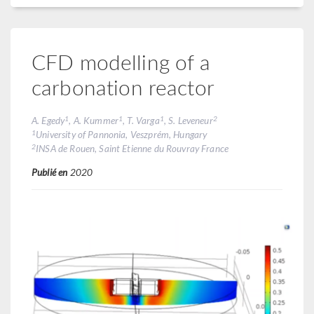
CFD modelling of a
carbonation reactor
1
1
1
2
A. Egedy
, A. Kummer
, T. Varga
, S. Leveneur
1
University of Pannonia, Veszprém, Hungary
2
INSA de Rouen, Saint Etienne du Rouvray France
Publié en
2020