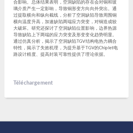
合影响。总体结果表明，空洞缺陷的存在会对铜和玻
璃介质产生一定影响，导致铜形变方向向外突出。通
过提取横向和纵向截线，分析了空洞缺陷导致周围铜
横向温度升高，加速缺陷两端应力突变，对铜造成较
大破坏。研究还探讨了空洞缺陷位置影响，边界热源
导致缺陷上下两端的应力突变及形变变化趋势明显。
通过仿真分析，揭示了空洞缺陷TGV结构电热力耦合
特性，揭示了失效机理，为提升基于TGV的Chiplet电
路设计精度、提高封装可靠性提供了理论依据。
Téléchargement