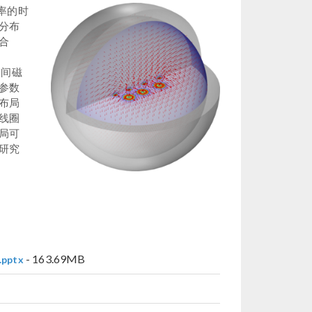
率的时
分布
合
空间磁
参数
布局
线圈
局可
研究
- 163.69MB
ptx