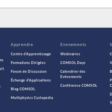
Apprendre
Evenements
Centre d'Apprentissage
Webinaires
C
ns
Formations Dirigées
COMSOL Days
V
it
Forum de Discussion
Calendrier des
B
Evènements
Échange d'Applications
P
Conférence COMSOL
C
s
Blog COMSOL
D
Multiphysics Cyclopedia
T