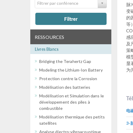
Filtrer par conférence
脉
变
的
Filtrer
等
C
RESSOURCES
感
及
Livres Blancs
策
模
Bridging the Terahertz Gap
显
为
Modeling the Lithium-Ion Battery
Protection contre la Corrosion
Modélisation des batteries
Modélisation et Simulation dans le
Té
développement des piles à
combustible
电
Modélisation thermique des petits
satellites
3-
Analyse électro-vibroacoustique