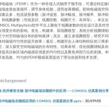
冲电磁场（PEMF）作为一种非侵入式物理干预手段，可通过特定频
磁场改善血液循环，调节身体机能，进而改善睡眠。影响电磁场空间
因素众多，包括波形参数（脉冲波形、脉冲幅值、脉冲频率、脉冲组
）和线圈参数（导线直径、线圈匝数、线圈尺寸、布局等）。本文在
OMSOL Multipyhsics软件平台上聚焦于线圈参数的优化设计及其对
应强度分布的影响。首先，构建单、双线圈模型，系统分析线圈绕制
尺寸对空间磁场分布的影响规律；其次，建立多线圈模型，研究不同
略对磁场均匀性的提升效果；最后，构建符合人体结构特征的三维多
型，深入探究空间电磁场的分布特性。结果表明，优化线圈绕制及布
著提高目标区域内磁感应强度的均匀性以及聚焦局部穴位的刺激。本
开发高效、均匀的PEMF睡眠装置提供了理论依据和技术支撑。
léchargement
磁-杭州睿笛生物-脉冲电磁场在睡眠中的应用——COMSOL 仿真案例分享.p
- 30.49MB
脉冲电磁场在睡眠应用的 COMSOL 仿真案例分享.pptx