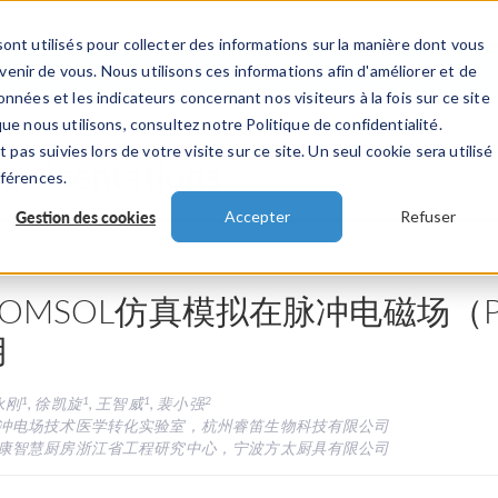
ont utilisés pour collecter des informations sur la manière dont vous
TS
INDUSTRIES
VIDEOS
EVENEMENT
nir de vous. Nous utilisons ces informations afin d'améliorer et de
nnées et les indicateurs concernant nos visiteurs à la fois sur ce site
ue nous utilisons, consultez notre Politique de confidentialité.
 pas suivies lors de votre visite sur ce site. Un seul cookie sera utilisé
 présentations
éférences.
Gestion des cookies
Accepter
Refuser
COMSOL仿真模拟在脉冲电磁场（
用
1
1
1
2
永刚
, 徐凯旋
, 王智威
, 裴小强
冲电场技术医学转化实验室，杭州睿笛生物科技有限公司
康智慧厨房浙江省工程研究中心，宁波方太厨具有限公司