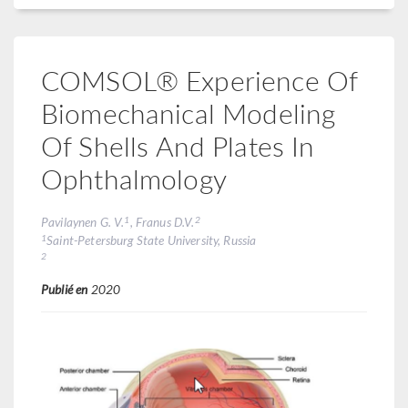
COMSOL® Experience Of
Biomechanical Modeling
Of Shells And Plates In
Ophthalmology
1
2
Pavilaynen G. V.
, Franus D.V.
1
Saint-Petersburg State University, Russia
2
Publié en
2020