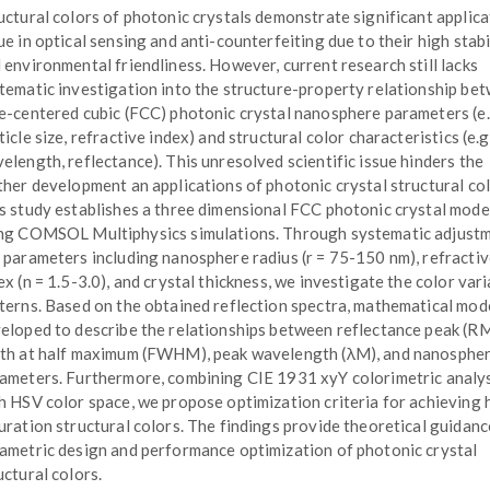
uctural colors of photonic crystals demonstrate significant applica
ue in optical sensing and anti-counterfeiting due to their high stabi
 environmental friendliness. However, current research still lacks
tematic investigation into the structure-property relationship be
e-centered cubic (FCC) photonic crystal nanosphere parameters (e.
ticle size, refractive index) and structural color characteristics (e.g
elength, reflectance). This unresolved scientific issue hinders the
ther development an applications of photonic crystal structural col
s study establishes a three dimensional FCC photonic crystal mode
ng COMSOL Multiphysics simulations. Through systematic adjustm
 parameters including nanosphere radius (r = 75-150 nm), refracti
ex (n = 1.5-3.0), and crystal thickness, we investigate the color var
terns. Based on the obtained reflection spectra, mathematical mod
eloped to describe the relationships between reflectance peak (RM)
th at half maximum (FWHM), peak wavelength (λM), and nanosphe
ameters. Furthermore, combining CIE 1931 xyY colorimetric analy
h HSV color space, we propose optimization criteria for achieving 
uration structural colors. The findings provide theoretical guidanc
ametric design and performance optimization of photonic crystal
uctural colors.