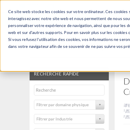
Ce site web stocke les cookies sur votre ordinateur. Ces cookies s
PRODUI
interagissez avec notre site web et nous permettent de nous souve
personnaliser votre expérience de navigation, ainsi que pour les do
web et sur d'autres supports. Pour en savoir plus sur les cookies q
Si vous refusez l'utilisation des cookies, vos informations ne seront
Articles techniques et
dans votre navigateur afin de se souvenir de ne pas suivre vos pr
RECHERCHE RAPIDE
D
C
Filtrer par domaine physique
谭
1
西
2
西
Filtrer par Industrie