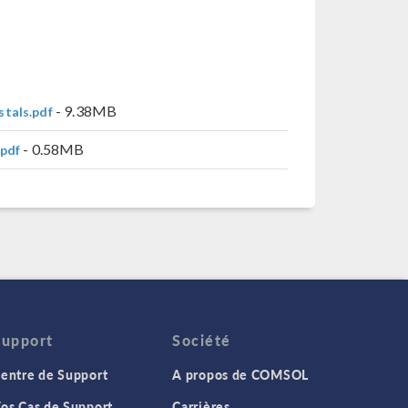
- 9.38MB
stals.pdf
- 0.58MB
.pdf
Support
Société
entre de Support
A propos de COMSOL
os Cas de Support
Carrières