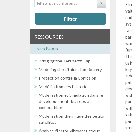
Filtrer par conférence
Str
val
and
Filtrer
sys
fac
RESSOURCES
par
wav
Livres Blancs
fur
Thi
Bridging the Terahertz Gap
usi
key
Modeling the Lithium-Ion Battery
ind
Protection contre la Corrosion
pat
Modélisation des batteries
dev
Modélisation et Simulation dans le
wid
développement des piles à
par
combustible
wit
sat
Modélisation thermique des petits
par
satellites
str
Analyse électro-vibroacoustique