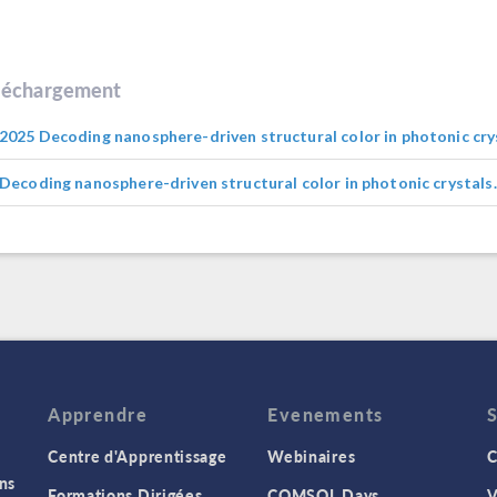
léchargement
025 Decoding nanosphere-driven structural color in photonic cry
Decoding nanosphere-driven structural color in photonic crystals
Apprendre
Evenements
Centre d'Apprentissage
Webinaires
C
ns
Formations Dirigées
COMSOL Days
V