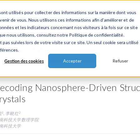
ont utilisés pour collecter des informations sur la manière dont vous
TS
INDUSTRIES
VIDEOS
EVENEMENT
nir de vous. Nous utilisons ces informations afin d'améliorer et de
nnées et les indicateurs concernant nos visiteurs à la fois sur ce site
ue nous utilisons, consultez notre Politique de confidentialité.
 pas suivies lors de votre visite sur ce site. Un seul cookie sera utilisé
 présentations
éférences.
Gestion des cookies
Accepter
Refuser
ecoding Nanosphere-Driven Struct
rystals
1
2
锐
, 李晓红
南科技大学数理学院
南科技大学