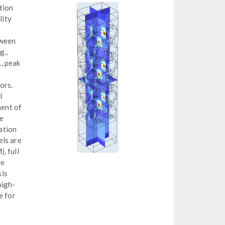
tion
lity
tween
g.,
., peak
ors.
l
ent of
ve
iation
els are
, full
re
sis
high-
e for