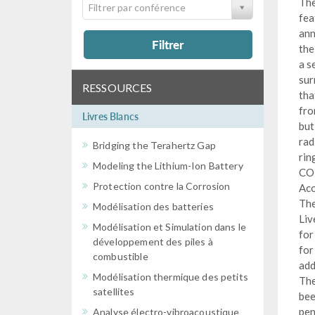
The
Filtrer par conférence
fea
ann
Filtrer
the
a s
sur
RESSOURCES
tha
fro
Livres Blancs
but
rad
Bridging the Terahertz Gap
rin
Modeling the Lithium-Ion Battery
COM
Protection contre la Corrosion
Aco
The
Modélisation des batteries
Liv
Modélisation et Simulation dans le
for
développement des piles à
for
combustible
add
Modélisation thermique des petits
The
satellites
bee
pen
Analyse électro-vibroacoustique