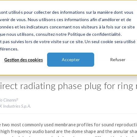
ont utilisés pour collecter des informations sur la manière dont vous
TS
INDUSTRIES
VIDEOS
EVENEMENT
nir de vous. Nous utilisons ces informations afin d'améliorer et de
nnées et les indicateurs concernant nos visiteurs à la fois sur ce site
ue nous utilisons, consultez notre Politique de confidentialité.
 pas suivies lors de votre visite sur ce site. Un seul cookie sera utilisé
 présentations
éférences.
Gestion des cookies
Accepter
Refuser
irect radiating phase plug for ring
1
io Cinanni
 Industries S.p.A.
 two most commonly used membrane profiles for sound reproducti
 high frequency audio band are the dome shape and the annular sha