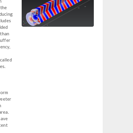
n
 the
educing
cludes
dded
 than
suffer
ency,
called
es.
form
weeter
m
area.
have
tent