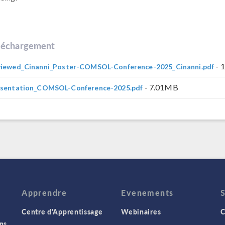
léchargement
- 
iewed_Cinanni_Poster-COMSOL-Conference-2025_Cinanni.pdf
- 7.01MB
esentation_COMSOL-Conference-2025.pdf
Apprendre
Evenements
Centre d'Apprentissage
Webinaires
C
ns