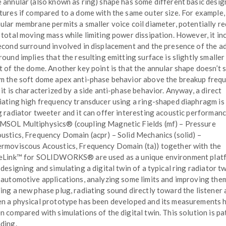
 annular (also known as ring) shape has some different basic desig
tures if compared to a dome with the same outer size. For example,
ular membrane permits a smaller voice coil diameter, potentially r
 total moving mass while limiting power dissipation. However, it in
econd surround involved in displacement and the presence of the a
round implies that the resulting emitting surface is slightly smaller
t of the dome. Another key point is that the annular shape doesn’t 
m the soft dome apex anti-phase behavior above the breakup frequ
 it is characterized by a side anti-phase behavior. Anyway, a direct
iating high frequency transducer using a ring-shaped diaphragm is 
g radiator tweeter and it can offer interesting acoustic performanc
SOL Multiphysics® (coupling Magnetic Fields (mf) – Pressure
ustics, Frequency Domain (acpr) – Solid Mechanics (solid) –
rmoviscous Acoustics, Frequency Domain (ta)) together with the
eLink™ for SOLIDWORKS® are used as a unique environment plat
 designing and simulating a digital twin of a typical ring radiator t
 automotive applications, analyzing some limits and improving the
ing a new phase plug, radiating sound directly toward the listener 
n a physical prototype has been developed and its measurements 
n compared with simulations of the digital twin. This solution is pa
ding.