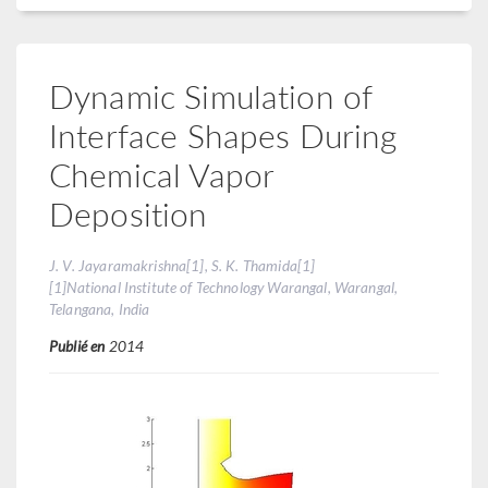
Dynamic Simulation of
Interface Shapes During
Chemical Vapor
Deposition
J. V. Jayaramakrishna[1], S. K. Thamida[1]
[1]National Institute of Technology Warangal, Warangal,
Telangana, India
Publié en
2014