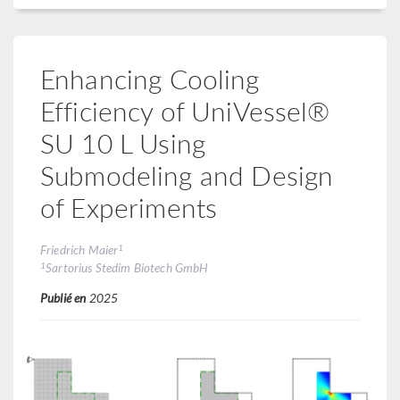
Enhancing Cooling
Efficiency of UniVessel®
SU 10 L Using
Submodeling and Design
of Experiments
1
Friedrich Maier
1
Sartorius Stedim Biotech GmbH
Publié en
2025