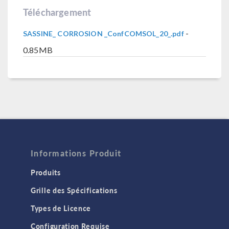
Téléchargement
-
SASSINE_ CORROSION _ConfCOMSOL_20_.pdf
0.85MB
Informations Produit
Produits
Grille des Spécifications
Types de Licence
Configuration Requise