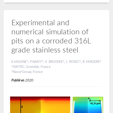
Experimental and
numerical simulation of
pits on a corroded 316L
grade stainless steel
1
1
1
2
2
E.SASSINE
, P.NAMY
, V. BRUYERE
, J. ROSEC
, R. FARGERE
1
SIMTEC, Grenoble, France
2
Naval-Group, France
Publié en
2020