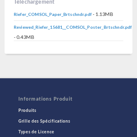
Téléchargement
- 1.13MB
Riefer_COMSOL_Paper_Brtschndr.pdf
Reviewed_Riefer_15681__COMSOL_Poster_Brtschndr.pdf
- 0.43MB
Informations Produit
Produits
Grille des Spécifications
Types de Licence