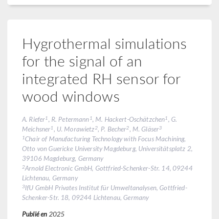
Hygrothermal simulations
for the signal of an
integrated RH sensor for
wood windows
1
1
1
A. Riefer
, R. Petermann
, M. Hackert-Oschätzchen
, G.
1
2
2
3
Meichsner
, U. Morawietz
, P. Becher
, M. Gläser
1
Chair of Manufacturing Technology with Focus Machining,
Otto von Guericke University Magdeburg, Universitätsplatz 2,
39106 Magdeburg, Germany
2
Arnold Electronic GmbH, Gottfried-Schenker-Str. 14, 09244
Lichtenau, Germany
3
IfU GmbH Privates Institut für Umweltanalysen, Gottfried-
Schenker-Str. 18, 09244 Lichtenau, Germany
Publié en
2025