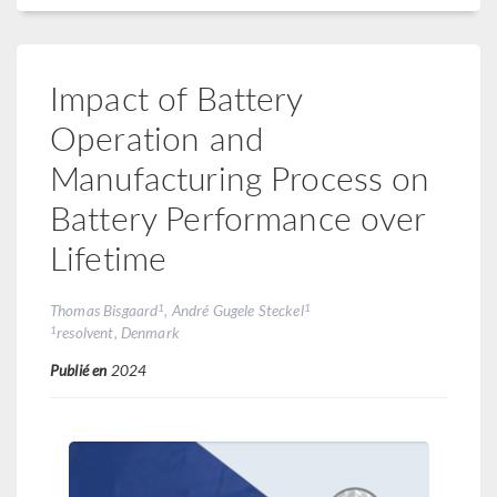
Impact of Battery
Operation and
Manufacturing Process on
Battery Performance over
Lifetime
1
1
Thomas Bisgaard
, André Gugele Steckel
1
resolvent, Denmark
Publié en
2024