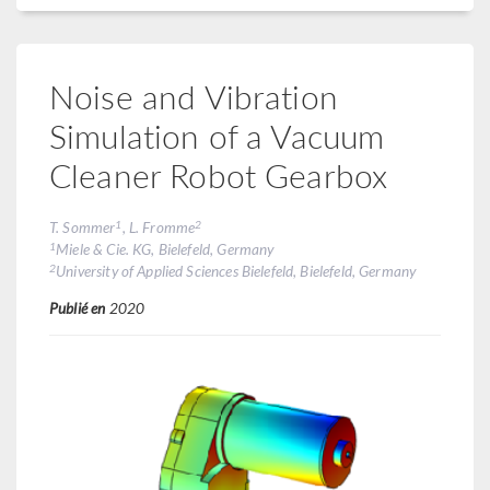
Noise and Vibration
Simulation of a Vacuum
Cleaner Robot Gearbox
1
2
T. Sommer
, L. Fromme
1
Miele & Cie. KG, Bielefeld, Germany
2
University of Applied Sciences Bielefeld, Bielefeld, Germany
Publié en
2020