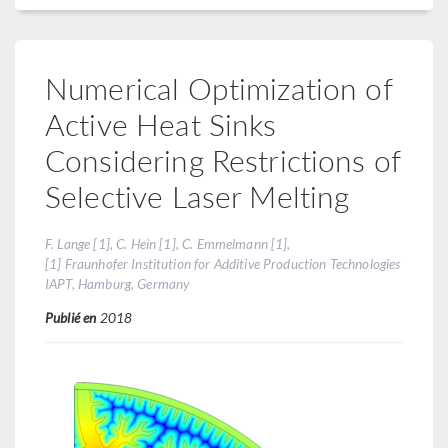
Numerical Optimization of
Active Heat Sinks
Considering Restrictions of
Selective Laser Melting
F. Lange [1], C. Hein [1], C. Emmelmann [1],
[1] Fraunhofer Institution for Additive Production Technologies
IAPT, Hamburg, Germany
Publié en
2018