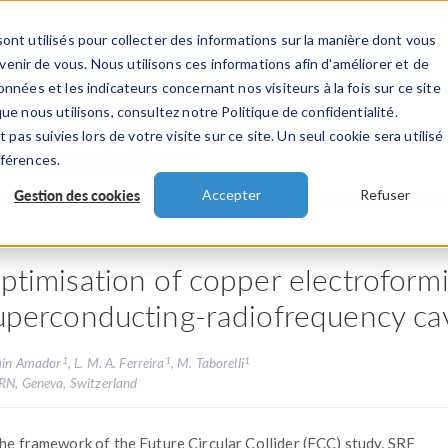
ont utilisés pour collecter des informations sur la manière dont vous
TS
INDUSTRIES
VIDEOS
EVENEMENT
nir de vous. Nous utilisons ces informations afin d'améliorer et de
nnées et les indicateurs concernant nos visiteurs à la fois sur ce site
ue nous utilisons, consultez notre Politique de confidentialité.
 pas suivies lors de votre visite sur ce site. Un seul cookie sera utilisé
 présentations
éférences.
Gestion des cookies
Accepter
Refuser
ptimisation of copper electroform
uperconducting-radiofrequency cav
1
1
1
Lain Amador
, L. M. A. Ferreira
, M. Taborelli
RN, Geneva, Switzerland
the framework of the Future Circular Collider (FCC) study, SRF