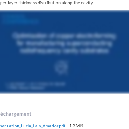
per layer thickness distribution along the cavity.
léchargement
- 1.3MB
sentation_Lucia_Lain_Amador.pdf