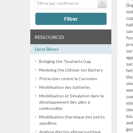
Filtrer par conférence
(Su
nio
Filtrer
cop
hal
cav
RESSOURCES
for
pro
Livres Blancs
sur
app
Bridging the Terahertz Gap
sac
Modeling the Lithium-Ion Battery
het
the
Protection contre la Corrosion
sim
Modélisation des batteries
wer
Modélisation et Simulation dans le
com
développement des piles à
min
combustible
tim
bou
Modélisation thermique des petits
and
satellites
geo
Analyse électro-vibroacoustique