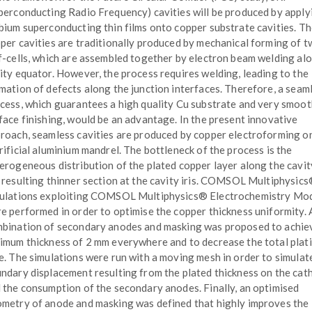
perconducting Radio Frequency) cavities will be produced by apply
bium superconducting thin films onto copper substrate cavities. T
per cavities are traditionally produced by mechanical forming of 
f-cells, which are assembled together by electron beam welding al
ity equator. However, the process requires welding, leading to the
mation of defects along the junction interfaces. Therefore, a seam
cess, which guarantees a high quality Cu substrate and very smoot
face finishing, would be an advantage. In the present innovative
roach, seamless cavities are produced by copper electroforming o
rificial aluminium mandrel. The bottleneck of the process is the
erogeneous distribution of the plated copper layer along the cavit
 resulting thinner section at the cavity iris. COMSOL Multiphysic
ulations exploiting COMSOL Multiphysics® Electrochemistry Mo
e performed in order to optimise the copper thickness uniformity. 
bination of secondary anodes and masking was proposed to achie
imum thickness of 2 mm everywhere and to decrease the total plat
e. The simulations were run with a moving mesh in order to simulat
ndary displacement resulting from the plated thickness on the cat
 the consumption of the secondary anodes. Finally, an optimised
metry of anode and masking was defined that highly improves the