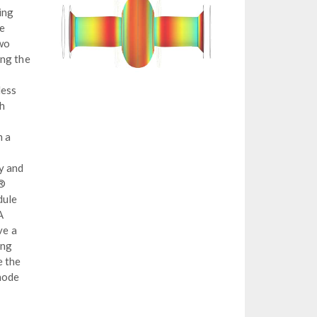
ing
he
two
ong the
less
h
n a
y and
s®
dule
A
ve a
ing
e the
hode