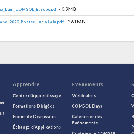
- 0.9MB
ia_Lain_COMSOL_Europe.pdf
- 3.61MB
ope_2020_Poster_Lucia Lain.pdf
Apprendre
Evenements
Centre d'Apprentissage
Webinaires
C
ns
Formations Dirigées
COMSOL Days
V
it
Forum de Discussion
Calendrier des
B
Evènements
Échange d'Applications
P
Conférence COMSOL
C
s