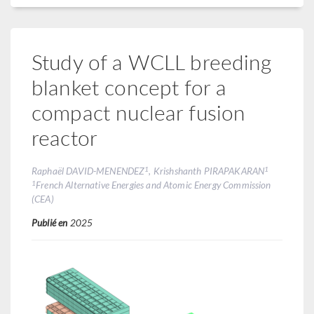
Study of a WCLL breeding
blanket concept for a
compact nuclear fusion
reactor
1
1
Raphaël DAVID-MENENDEZ
, Krishshanth PIRAPAKARAN
1
French Alternative Energies and Atomic Energy Commission
(CEA)
Publié en
2025