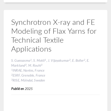
Synchrotron X-ray and FE
Modeling of Flax Yarns for
Technical Textile
Applications
1
1
2
2
S. Guessasma
, S. Mokli
, J. Vijayakumar
, E. Boller
, E.
3
3
Marklund
, M. Rouhi
1
INRAE, Nantes, France
2
ESRF, Grenoble, France
3
RISE, Mölndal, Sweden
Publié en
2025