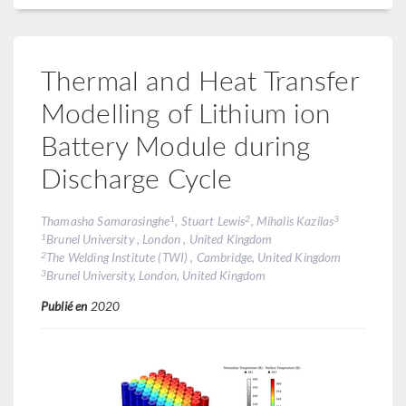
Thermal and Heat Transfer
Modelling of Lithium ion
Battery Module during
Discharge Cycle
1
2
3
Thamasha Samarasinghe
, Stuart Lewis
, Mihalis Kazilas
1
Brunel University , London , United Kingdom
2
The Welding Institute (TWI) , Cambridge, United Kingdom
3
Brunel University, London, United Kingdom
Publié en
2020