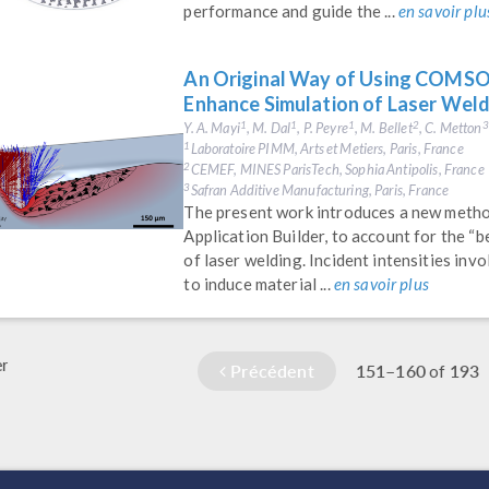
performance and guide the ...
en savoir plu
An Original Way of Using COMSOL
Enhance Simulation of Laser Wel
Y. A. Mayi
, M. Dal
, P. Peyre
, M. Bellet
, C. Metton
1
1
1
2
3
Laboratoire PIMM, Arts et Metiers, Paris, France
1
CEMEF, MINES ParisTech, Sophia Antipolis, France
2
Safran Additive Manufacturing, Paris, France
3
The present work introduces a new met
Application Builder, to account for the “b
of laser welding. Incident intensities inv
to induce material ...
en savoir plus
r
Précédent
151–160
193
of