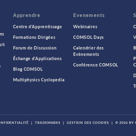
Apprendre
Evenements
Centre d'Apprentissage
Webinaires
C
ns
Formations Dirigées
COMSOL Days
V
it
Forum de Discussion
Calendrier des
B
Evènements
Échange d'Applications
P
Conférence COMSOL
C
s
Blog COMSOL
D
Multiphysics Cyclopedia
T
ONFIDENTIALITÉ
|
TRADEMARKS
|
GESTION DES COOKIES
|
© 2026 BY