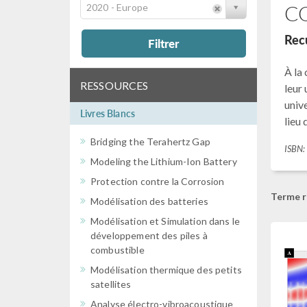
CO
2020 - Europe
Recu
Filtrer
À la
RESSOURCES
leur 
unive
Livres Blancs
lieu
Bridging the Terahertz Gap
ISBN
Modeling the Lithium-Ion Battery
Protection contre la Corrosion
Terme r
Modélisation des batteries
Modélisation et Simulation dans le
développement des piles à
combustible
Modélisation thermique des petits
satellites
Analyse électro-vibroacoustique