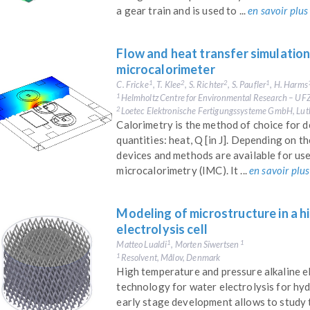
a gear train and is used to ...
en savoir plus
Flow and heat transfer simulation
microcalorimeter
C. Fricke
, T. Klee
, S. Richter
, S. Paufler
, H. Harms
1
2
2
1
Helmholtz Centre for Environmental Research – UFZ
1
Loetec Elektronische Fertigungssysteme GmbH, Lut
2
Calorimetry is the method of choice for 
quantities: heat, Q [in J]. Depending on t
devices and methods are available for use
microcalorimetry (IMC). It ...
en savoir plus
Modeling of microstructure in a h
electrolysis cell​
Matteo Lualdi
, Morten Siwertsen
1
1
Resolvent, Målov, Denmark
1
High temperature and pressure alkaline el
technology for water electrolysis for hy
early stage development allows to study 