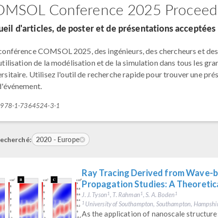
MSOL Conference 2025 Proceed
eil d'articles, de poster et de présentations acceptée
 conférence COMSOL 2025, des ingénieurs, des chercheurs et des 
utilisation de la modélisation et de la simulation dans tous les gr
rsitaire. Utilisez l'outil de recherche rapide pour trouver une pré
 d'événement.
: 978-1-7364524-3-1
2020 - Europe
echerché:
Ray Tracing Derived from Wave-b
Propagation Studies: A Theoreti
J. J. Tyson
, T. Rahman
, S. A. Boden
1
1
1
University of Southampton, Southampton, Hampshi
1
As the application of nanoscale structu