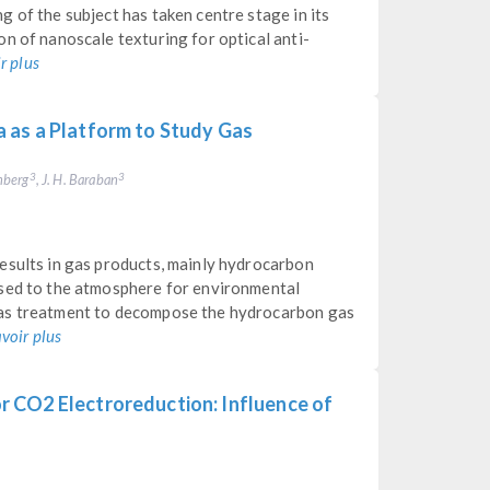
 of the subject has taken centre stage in its
n of nanoscale texturing for optical anti-
r plus
 as a Platform to Study Gas
enberg
, J. H. Baraban
3
3
esults in gas products, mainly hydrocarbon
ased to the atmosphere for environmental
gas treatment to decompose the hydrocarbon gas
avoir plus
 CO2 Electroreduction: Influence of