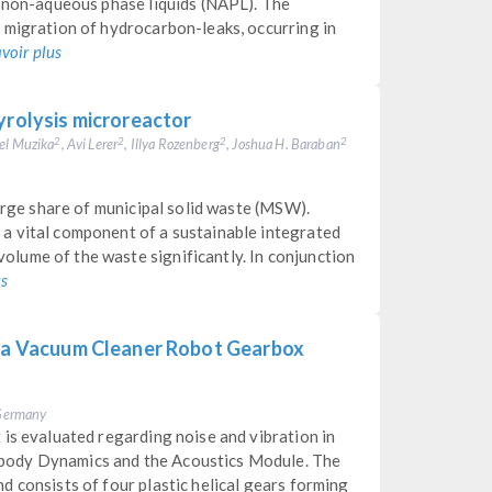
f non-aqueous phase liquids (NAPL). The
 migration of hydrocarbon-leaks, occurring in
avoir plus
yrolysis microreactor
el Muzika
, Avi Lerer
, Illya Rozenberg
, Joshua H. Baraban
2
2
2
2
large share of municipal solid waste (MSW).
a vital component of a sustainable integrated
lume of the waste significantly. In conjunction
us
f a Vacuum Cleaner Robot Gearbox
, Germany
is evaluated regarding noise and vibration in
body Dynamics and the Acoustics Module. The
 consists of four plastic helical gears forming