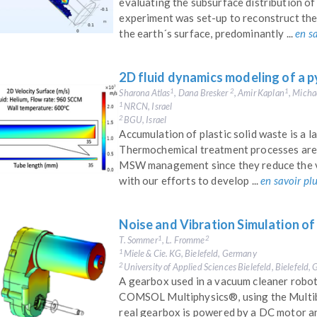
evaluating the subsurface distribution o
experiment was set-up to reconstruct the
the earth´s surface, predominantly ...
en s
2D fluid dynamics modeling of a p
Sharona Atlas
, Dana Bresker
, Amir Kaplan
, Micha
1
2
1
NRCN, Israel
1
BGU, Israel
2
Accumulation of plastic solid waste is a 
Thermochemical treatment processes are 
MSW management since they reduce the vo
with our efforts to develop ...
en savoir pl
Noise and Vibration Simulation o
T. Sommer
, L. Fromme
1
2
Miele & Cie. KG, Bielefeld, Germany
1
University of Applied Sciences Bielefeld, Bielefeld
2
A gearbox used in a vacuum cleaner robot 
COMSOL Multiphysics®, using the Multi
real gearbox is powered by a DC motor and