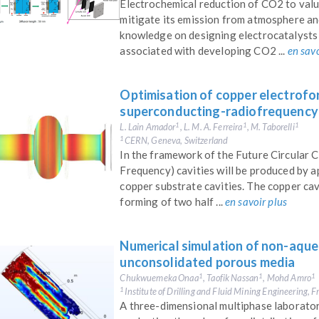
Electrochemical reduction of CO2 to valu
mitigate its emission from atmosphere an
knowledge on designing electrocatalysts 
associated with developing CO2 ...
en savo
Optimisation of copper electrofo
superconducting-radiofrequency 
L. Lain Amador
, L. M. A. Ferreira
, M. Taborelli
1
1
1
CERN, Geneva, Switzerland
1
In the framework of the Future Circular 
Frequency) cavities will be produced by 
copper substrate cavities. The copper cav
forming of two half ...
en savoir plus
Numerical simulation of non-aqueo
unconsolidated porous media
Chukwuemeka Onaa
, Taofik Nassan
, Mohd Amro
1
1
1
Institute of Drilling and Fluid Mining Engineering, 
1
A three-dimensional multiphase laborator