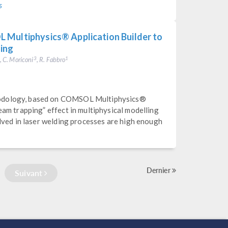
s
 Multiphysics® Application Builder to
ding
, C. Moriconi
, R. Fabbro
3
1
hodology, based on COMSOL Multiphysics®
eam trapping” effect in multiphysical modelling
olved in laser welding processes are high enough
Dernier
Suivant