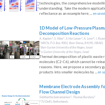
technologies, the comprehensive modelling
understanding. Take the modern applicatio
reflectance as an example here; ...
en savoi
1D Model of Low-Pressure Plasma
Decomposition Reactions
A. Kaplan
, S. Atlas
, S. Har Lavan
, A. Lerer
, I. Roz
1
1
2
3
NRCN, P.O. Box 9001, Beer-Sheva, 84190, ISRAEL
1
Ben-Gurion University of the Negev, Israel
2
n-Gurion University of the Negev, Israel
3
Thermal decomposition of plastic waste r
molecules (C2-C6), which cannot be rele
reasons. Here, we propose a secondary 
products into smaller molecules by ...
en s
Membrane Electrode Assembly for
Flow Channel Design
Siddhartha Subramanian
, Thomas Burdyny
1
1
TU Delft, Netherlands
1