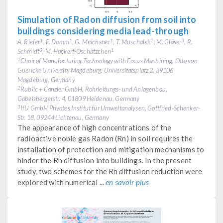
Simulation of Radon diffusion from soil into
buildings considering media lead-through
A. Riefer
, P. Damm
, G. Meichsner
, T. Muschalek
, M. Gläser
, R.
1
1
1
2
3
Schmidt
, M. Hackert-Oschätzchen
3
1
Chair of Manufacturing Technology with Focus Machining, Otto von
1
Guericke University Magdeburg, Universitätsplatz 2, 39106
Magdeburg, Germany
Rublic + Canzler GmbH, Rohrleitungs- und Anlagenbau,
2
Gabelsbergerstr. 4, 01809 Heidenau, Germany
IfU GmbH Privates Institut für Umweltanalysen, Gottfried-Schenker-
3
Str. 18, 09244 Lichtenau, Germany
The appearance of high concentrations of the
radioactive noble gas Radon (Rn) in soil requires the
installation of protection and mitigation mechanisms to
hinder the Rn diffusion into buildings. In the present
study, two schemes for the Rn diffusion reduction were
explored with numerical ...
en savoir plus