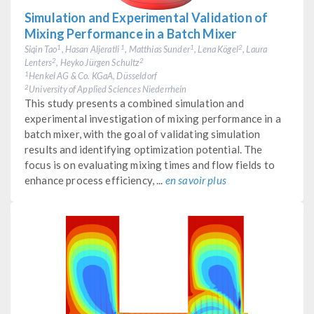
Simulation and Experimental Validation of
Mixing Performance in a Batch Mixer
Siqin Tao
, Hasan Aljeratli
, Matthias Sunder
, Lena Kögel
, Laura
1
1
1
2
Lenters
, Heyko Jürgen Schultz
2
2
Henkel AG & Co. KGaA, Düsseldorf
1
University of Applied Sciences Niederrhein
2
This study presents a combined simulation and
experimental investigation of mixing performance in a
batch mixer, with the goal of validating simulation
results and identifying optimization potential. The
focus is on evaluating mixing times and flow fields to
enhance process efficiency, ...
en savoir plus