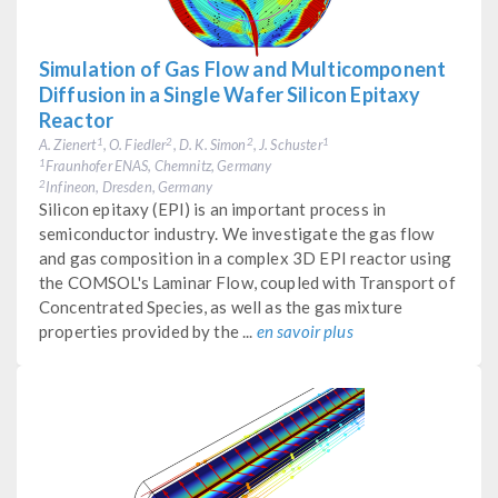
Simulation of Gas Flow and Multicomponent
Diffusion in a Single Wafer Silicon Epitaxy
Reactor
A. Zienert
, O. Fiedler
, D. K. Simon
, J. Schuster
1
2
2
1
Fraunhofer ENAS, Chemnitz, Germany
1
Infineon, Dresden, Germany
2
Silicon epitaxy (EPI) is an important process in
semiconductor industry. We investigate the gas flow
and gas composition in a complex 3D EPI reactor using
the COMSOL's Laminar Flow, coupled with Transport of
Concentrated Species, as well as the gas mixture
properties provided by the ...
en savoir plus