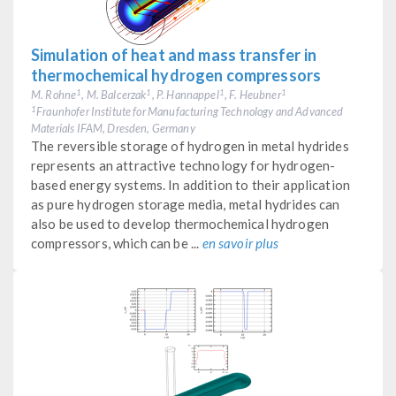
Simulation of heat and mass transfer in
thermochemical hydrogen compressors
M. Rohne
, M. Balcerzak
, P. Hannappel
, F. Heubner
1
1
1
1
Fraunhofer Institute for Manufacturing Technology and Advanced
1
Materials IFAM, Dresden, Germany
The reversible storage of hydrogen in metal hydrides
represents an attractive technology for hydrogen-
based energy systems. In addition to their application
as pure hydrogen storage media, metal hydrides can
also be used to develop thermochemical hydrogen
compressors, which can be ...
en savoir plus