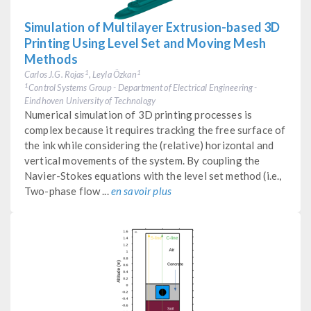
Simulation of Multilayer Extrusion-based 3D
Printing Using Level Set and Moving Mesh
Methods
Carlos J.G. Rojas
, Leyla Özkan
1
1
Control Systems Group - Department of Electrical Engineering -
1
Eindhoven University of Technology
Numerical simulation of 3D printing processes is
complex because it requires tracking the free surface of
the ink while considering the (relative) horizontal and
vertical movements of the system. By coupling the
Navier-Stokes equations with the level set method (i.e.,
Two-phase flow ...
en savoir plus