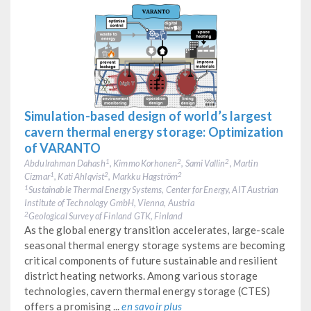
Simulation-based design of world’s largest
cavern thermal energy storage: Optimization
of VARANTO
Abdulrahman Dahash
, Kimmo Korhonen
, Sami Vallin
, Martin
1
2
2
Cizmar
, Kati Ahlqvist
, Markku Hagström
1
2
2
Sustainable Thermal Energy Systems, Center for Energy, AIT Austrian
1
Institute of Technology GmbH, Vienna, Austria
Geological Survey of Finland GTK, Finland
2
As the global energy transition accelerates, large-scale
seasonal thermal energy storage systems are becoming
critical components of future sustainable and resilient
district heating networks. Among various storage
technologies, cavern thermal energy storage (CTES)
offers a promising ...
en savoir plus