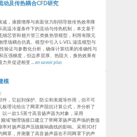
动及传热耦合CFD研究
衰减，液膜增厚与表面张力削弱导致传热效率降
示高温冷凝条件下的流动与传热机制，本文基于
建立了光管、毛细芯管和翅片管三类换热管模型，利用有限元
理场耦合仿真。模型中引入 L-VEL 湍流模型与
格无关性验证与参数化分析，确保计算结果的准确性与
度和压强梯度，但边界层厚、热阻大，换热效果有
并促进相变 ...
en savoir plus
建模
国
部件，它起到保护、防尘和美观等作用，但不可
孔板理论给出了网罩声阻抗计算公式，并分析了
以一款1.5英寸高音扬声器为对象，采用
压力声学，频域”物理场接口建立了带网罩扬声器声场的数值
隙率对扬声器声压级频响曲线的影响。采用3D打
的网罩，并测量了高音扬声器在不同网罩下的声