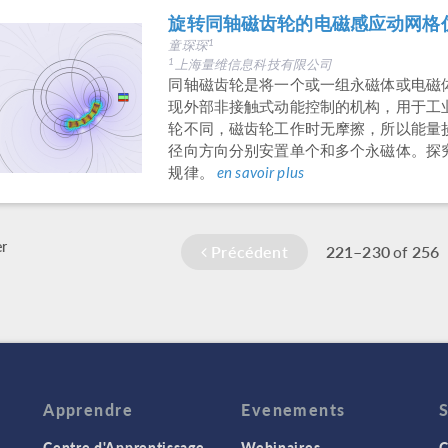
旋转同轴磁齿轮的电磁感应动网格
童琛琛
1
上海量维信息科技有限公司
1
同轴磁齿轮是将一个或一组永磁体或电磁
现外部非接触式动能控制的机构，用于工
轮不同，磁齿轮工作时无摩擦，所以能量
径向方向分别安置单个和多个永磁体。探
规律。
en savoir plus
r
Précédent
221–230
256
of
Apprendre
Evenements
Centre d'Apprentissage
Webinaires
C