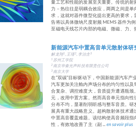
量工艺和性能的发展至关重要。传统的射
力－热往往是弱耦合效应，两两之间是单
求，这就对器件微型化提出更高的要求，
告将以具体微纳尺度射频 MEMS 器件为
至磁电天线芯片内部的电磁、微磁、力、热强
新能源汽车中置高音单元散射体研
解龙翔
, 王瑾
, 李治含
1
2
3
苏州工学院
1
南京华秦光声科技有限责任公司
2
南京大学
3
在“双碳”目标驱动下，中国新能源汽车产
汽车更加关注舱内声场分布的均匀性以及
合复杂、调控难度大，音质提升遭遇瓶颈
元，改用中置方案。然而高音单元指向性
分布不均，显著削弱听感与整车音质。研
展具有重大战略意义。超构散射体技术通
中置高音覆盖难题。该结构使高音频段指
性，有效地改善了主（副 ...
en savoir plus