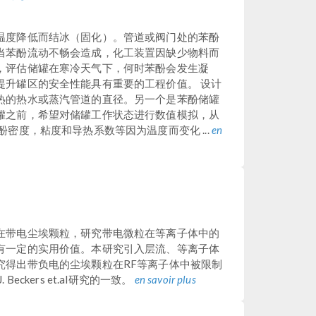
温度降低而结冰（固化）。管道或阀门处的苯酚
当苯酚流动不畅会造成，化工装置因缺少物料而
，评估储罐在寒冷天气下，何时苯酚会发生凝
提升罐区的安全性能具有重要的工程价值。 设计
热的热水或蒸汽管道的直径。另一个是苯酚储罐
罐之前，希望对储罐工作状态进行数值模拟，从
密度，粘度和导热系数等因为温度而变化 ...
en
在带电尘埃颗粒，研究带电微粒在等离子体中的
有一定的实用价值。本研究引入层流、等离子体
究得出带负电的尘埃颗粒在RF等离子体中被限制
ckers et.al研究的一致。
en savoir plus