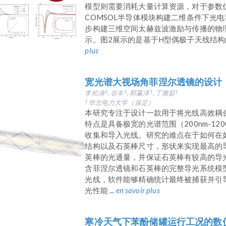
模型则需要消耗大量计算资源，对于参数
COMSOL半导体模块构建二维条件下光
步构建三维空间太赫兹波激励与传播的物
示。图2展示的是基于H型偶极子天线结构的
plus
宽光谱大视场角菲涅尔透镜的设计
李松涛
, 谷丰
, 郭赢泽
, 丁雅茹
1
1
1
1
华北电力大学（保定）
1
本研究专注于设计一款用于将光线高效耦
特点是具备极宽的光谱范围（200nm-12
收集和导入光线。研究的难点在于如何在
结构以及石英棒尺寸，形状来实现最高的
英棒的光通量，并保证石英棒有较高的导光
含菲涅尔透镜和石英棒的完整导光系统模
光线，软件能够精确统计最终被捕获并引
光性能 ...
en savoir plus
寒冷天气下苯酚储罐运行工况的数