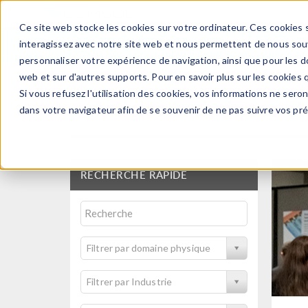
Ce site web stocke les cookies sur votre ordinateur. Ces cookies s
PRODUI
interagissez avec notre site web et nous permettent de nous souve
personnaliser votre expérience de navigation, ainsi que pour les do
web et sur d'autres supports. Pour en savoir plus sur les cookies q
Si vous refusez l'utilisation des cookies, vos informations ne seront
Articles techniques et
dans votre navigateur afin de se souvenir de ne pas suivre vos pr
RECHERCHE RAPIDE
Filtrer par domaine physique
Filtrer par Industrie