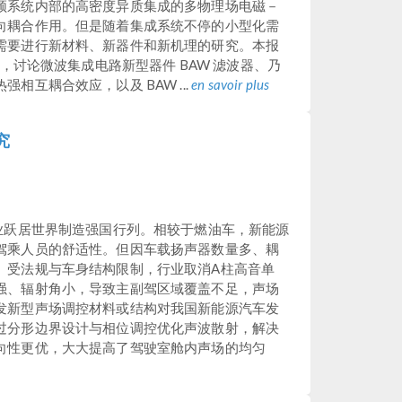
频系统内部的高密度异质集成的多物理场电磁－
向耦合作用。但是随着集成系统不停的小型化需
需要进行新材料、新器件和新机理的研究。本报
例，讨论微波集成电路新型器件 BAW 滤波器、乃
相互耦合效应，以及 BAW ...
en savoir plus
究
业跃居世界制造强国行列。相较于燃油车，新能源
驾乘人员的舒适性。但因车载扬声器数量多、耦
。受法规与车身结构限制，行业取消A柱高音单
强、辐射角小，导致主副驾区域覆盖不足，声场
发新型声场调控材料或结构对我国新能源汽车发
过分形边界设计与相位调控优化声波散射，解决
向性更优，大大提高了驾驶室舱内声场的均匀