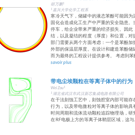
胡万鹏
1
嘉兴大学化学工程系
1
寒冷天气下，储罐中的液态苯酚可能因为
固化会造成化工生产中严重的安全隐患。
停车，给企业带来严重的经济损失。因此
结，以及凝结的程度（厚度）和位置，对
部门需要从两个方面考虑：一个是苯酚加
外部的保温层厚度。在设计和建造苯酚储
而为最终的工程设计提供参考。 考虑到苯酚
savoir plus
带电尘埃颗粒在等离子体中的行为
Wei Zou
1
湖北省武汉市武汉新芯集成电路有限公司
1
在干法刻蚀工艺中，刻蚀腔室内部可能存
行为，以及带电微粒对等离子体的影响具
时间周期和流体流动颗粒追踪物理场，研
在RF电极上方的等离子体鞘层区域，这与J. Be