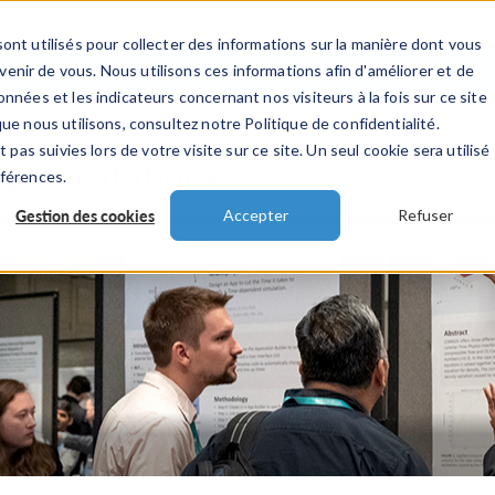
ont utilisés pour collecter des informations sur la manière dont vous
TS
INDUSTRIES
VIDEOS
EVENEMENT
nir de vous. Nous utilisons ces informations afin d'améliorer et de
nnées et les indicateurs concernant nos visiteurs à la fois sur ce site
ue nous utilisons, consultez notre Politique de confidentialité.
 pas suivies lors de votre visite sur ce site. Un seul cookie sera utilisé
 présentations
éférences.
Gestion des cookies
Accepter
Refuser