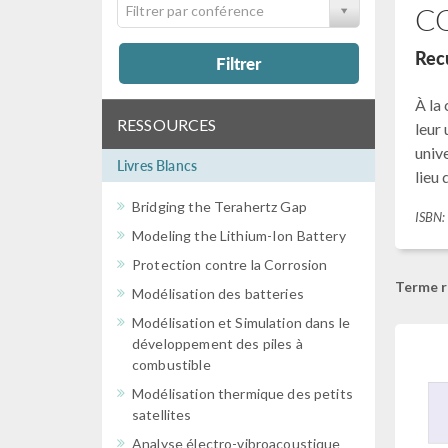
CO
Filtrer par conférence
Recu
Filtrer
À la
RESSOURCES
leur 
unive
Livres Blancs
lieu
Bridging the Terahertz Gap
ISBN
Modeling the Lithium-Ion Battery
Protection contre la Corrosion
Terme r
Modélisation des batteries
Modélisation et Simulation dans le
développement des piles à
combustible
Modélisation thermique des petits
satellites
Analyse électro-vibroacoustique