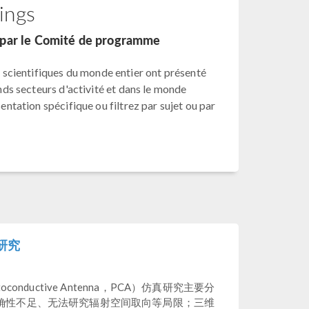
ings
s par le Comité de programme
scientifiques du monde entier ont présenté
ands secteurs d'activité et dans le monde
sentation spécifique ou filtrez par sujet ou par
研究
nductive Antenna，PCA）仿真研究主要分
确性不足、无法研究辐射空间取向等局限；三维