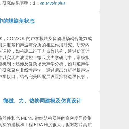
究结果表明：1 ...
en savoir plus
中的螺旋角状态
，COMSOL 的声学模块及多物理场耦合能力成
用深度紧扣声波与介质的相互作用研究。研究内
带调控，如构建二维正方点阵结构，通过仿真计
性以实现声波调控；微尺度声学研究中，常模拟
控机制；还涉及复杂场景声学分析，如耳道声学
分研究聚焦非线性声学，通过瞬态分析捕捉声波
声学接口，结合完美匹配层设置抑制边界反射，
磁、微磁、力、热协同建模及仿真设计
器件和光 MEMS 微纳结构器件的高密度异质集
实的建模和工程 EDA 难度很大，但对芯片高质