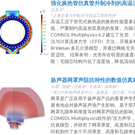
强化换热管仿真管外制冷剂的高温流
吕昊天
1
上海交通大学制冷与低温工程研究所
1
高温工况下管壳式换热器的换热性能显著
低，严重制约高温热泵系统的发展。为揭
COMSOL Multiphysics 6.2 
法与计算流体力学（CFD）方法，开展多物
Brinkman 多孔介质模型，并通过网
普适性。 结果表明：光管存在明显的速
限；毛细芯结构均化了温度场，降低流动阻力
扬声器网罩声阻抗特性的数值仿真
岳磊
, 陆晓
, 范春涛
, 方添寅
, 温周斌
1
1
1
1
1
浙江中科电声研发中心，嘉善县，浙江省，中
1
网罩是广泛应用于扬声器产品的重要声学
避免地会对扬声器声场产生影响。基于穿
网罩孔隙率和厚度等对网罩声阻抗的影响。
COMSOL Multiphysics软件的“
仿真模型，并研究了网罩厚度、高度和孔
印机制作了多个不同厚度、高度和孔隙率