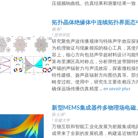
压级频响曲线。仿真结果和测量结果一致，研
拓扑晶体绝缘体中连续拓扑界面态
杨海
1
昆明学院
1
研究聚焦声波传播规律与特殊声学效应探索
为机理验证与现象模拟的核心工具，其使
容上，核心方向包括声学超材料设计与能
算布里渊区高对称点，分析弹性波带隙特
声镊的声辐射力与声流效应，探索微粒操
特性建模、扬声器辐射方向图仿真等。部
畸变过程。使用中，研究生主要依赖压力
确保远场传播仿真精度 ...
en savoir plus
新型MEMS集成器件多物理场电
陈士涛
1
安徽大学
1
万物互联和智能工业化发展为射频集成电路
成带来了全新的发展机遇，构建逼近物理真