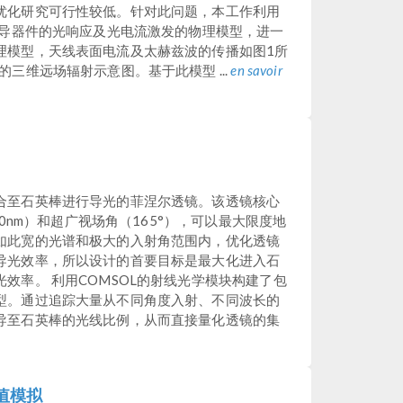
优化研究可行性较低。针对此问题，本工作利用
电导器件的光响应及光电流激发的物理模型，进一
理模型，天线表面电流及太赫兹波的传播如图1所
三维远场辐射示意图。基于此模型 ...
en savoir
合至石英棒进行导光的菲涅尔透镜。该透镜核心
00nm）和超广视场角（165°），可以最大限度地
如此宽的光谱和极大的入射角范围内，优化透镜
导光效率，所以设计的首要目标是最大化进入石
效率。 利用COMSOL的射线光学模块构建了包
型。通过追踪大量从不同角度入射、不同波长的
导至石英棒的光线比例，从而直接量化透镜的集
值模拟