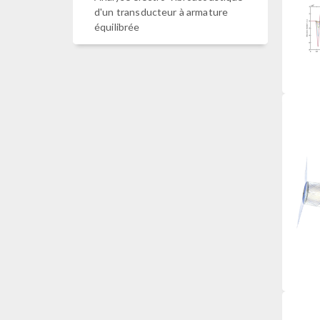
d'un transducteur à armature
équilibrée