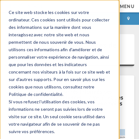
MENU
Ce site web stocke les cookies sur votre
CONNEXION
CONTACT
ordinateur. Ces cookies sont utilisés pour collecter
des informations sur la manière dont vous
interagissez avec notre site web et nous
permettent de nous souvenir de vous. Nous
Définissez Vos Préférences de
utilisons ces informations afin d'améliorer et de
Communication
personnaliser votre expérience de navigation, ainsi
que pour les données et les indicateurs
concernant nos visiteurs à la fois sur ce site web et
sur d'autres supports. Pour en savoir plus sur les
cookies que nous utilisons, consultez notre
Nous tenons nos abonnés informés des
Politique de confidentialité.
nouveautés, des événements à venir et des
Si vous refusez l'utilisation des cookies, vos
ressources utiles. Voici quelques exemples
d'informations que vous recevrez de
informations ne seront pas suivies lors de votre
COMSOL...
visite sur ce site. Un seul cookie sera utilisé dans
votre navigateur afin de se souvenir de ne pas
suivre vos préférences.