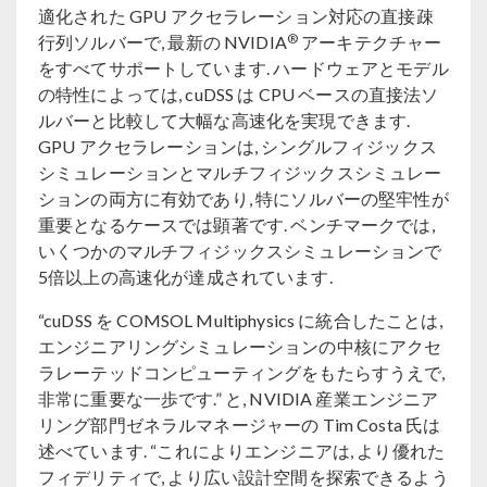
適化された GPU アクセラレーション対応の直接疎
®
行列ソルバーで, 最新の NVIDIA
アーキテクチャー
をすべてサポートしています. ハードウェアとモデル
の特性によっては, cuDSS は CPU ベースの直接法ソ
ルバーと比較して大幅な高速化を実現できます.
GPU アクセラレーションは, シングルフィジックス
シミュレーションとマルチフィジックスシミュレー
ションの両方に有効であり, 特にソルバーの堅牢性が
重要となるケースでは顕著です. ベンチマークでは,
いくつかのマルチフィジックスシミュレーションで
5倍以上の高速化が達成されています.
“cuDSS を COMSOL Multiphysics に統合したことは,
エンジニアリングシミュレーションの中核にアクセ
ラレーテッドコンピューティングをもたらすうえで,
非常に重要な一歩です.” と, NVIDIA 産業エンジニア
リング部門ゼネラルマネージャーの Tim Costa 氏は
述べています. “これによりエンジニアは, より優れた
フィデリティで, より広い設計空間を探索できるよう