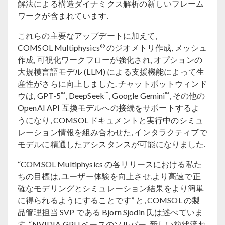
解法による構造ダイナミクス解析の新しいフレーム
ワークが含まれています.
これらの主要なアップデートに加えて,
®
COMSOL Multiphysics
のジオメトリ作成, メッシュ
作成, 可視化ワークフローが強化され, オプションの
大規模言語モデル (LLM) による支援機能によって生
産性がさらに向上しました. チャットボットウィンド
™
™
™
ウは, GPT-5
, DeepSeek
, Google Gemini
, その他の
OpenAI API 互換モデルへの接続をサポートするよ
うになり, COMSOL ドキュメントと実行中のシミュ
レーション情報を組み合わせた, インタラクティブで
モデルに精通したアシスタンスが可能になりました.
“COMSOL Multiphysics の各リリースにおける私た
ちの目標は, ユーザー体験を向上させ,より高速で正
確なモデリングとシミュレーション結果をより簡単
に得られるようにすることです” と, COMSOL の製
品管理担当 SVP である Bjorn Sjodin 氏は述べていま
す. “NVIDIA GPU ベースのソルバー, 新しい粒状流れ