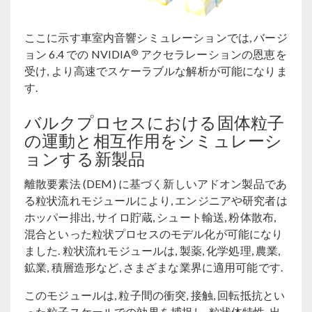
ここに示す車室内音響シミュレーションでは, バージ
®
ョン 6.4 での NVIDIA
アクセラレーションの恩恵を
受け, より高速でスケーラブルな解析が可能になりま
す.
バルクプロセスにおける固体粒子
の運動と相互作用をシミュレーシ
ョンする新製品
離散要素法 (DEM) に基づく新しいアドオン製品であ
る粒状流れモジュールにより, エンジニアや研究者は
ホッパー排出, サイロ貯蔵, シュート輸送, 粉体散布,
混合といった粒状プロセスのモデル化が可能になり
ました. 粒状流れモジュールは, 製薬, 化学処理, 農業,
鉱業, 積層造形など, さまざまな業界に適用可能です.
このモジュールは, 粒子間の衝突, 接触, 回転抵抗とい
った粒子スケールでの効果を捕捉し, 粒状体特性, 出