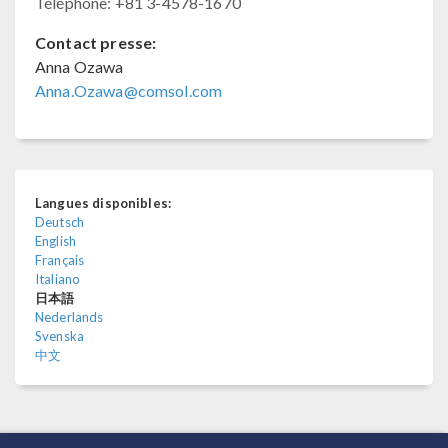
Téléphone: +81 3-4578-1670
Contact presse:
Anna Ozawa
Anna.Ozawa@comsol.com
Langues disponibles:
Deutsch
English
Français
Italiano
日本語
Nederlands
Svenska
中文