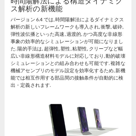
時間陽解法による構造ダイナミク
ス解析の新機能
バージョン 6.4 では, 時間陽解法によるダイナミクス
解析の新しいフレームワークも導入され, 衝撃, 破砕,
弾性波伝播といった高速, 過渡的, かつ高度な非線形
事象の効率的なシミュレーションが可能になりまし
た. 陽的手法は, 超弾性, 塑性, 粘塑性, クリープなど幅
広い非線形構造材料モデルに対応しており, 動的破壊
シミュレーションとの組み合わせも可能です. 複雑な
機械アセンブリのモデル設定を効率化するため, 新機
能では相互作用する部品間の接触条件が自動的に検
出・定義されます.