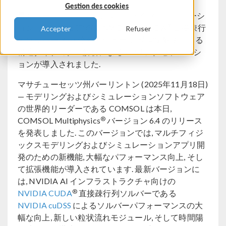
Gestion des cookies
最新バージョンのマルチフィジックスシミュレーシ
®
ョンソフトウェアでは, NVIDIA の CUDA
直接疎行
Accepter
Refuser
列ソルバー, 粒状流れモジュール, 時間陽解法による
構造ダイナミクス解析による GPU アクセラレーシ
ョンが導入されました.
マサチューセッツ州バーリントン (2025年11月18日)
— モデリングおよびシミュレーションソフトウェア
の世界的リーダーである COMSOL は本日,
®
COMSOL Multiphysics
バージョン 6.4 のリリース
を発表しました. このバージョンでは, マルチフィジ
ックスモデリングおよびシミュレーションアプリ開
発のための新機能, 大幅なパフォーマンス向上, そし
て拡張機能が導入されています. 最新バージョンに
は, NVIDIA AI インフラストラクチャ向けの
®
NVIDIA CUDA
直接疎行列ソルバーである
NVIDIA cuDSS
によるソルバーパフォーマンスの大
幅な向上, 新しい粒状流れモジュール, そして時間陽