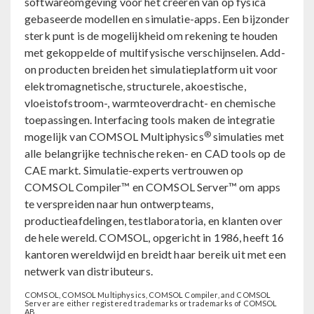
softwareomgeving voor het creëren van op fysica
gebaseerde modellen en simulatie-apps. Een bijzonder
sterk punt is de mogelijkheid om rekening te houden
met gekoppelde of multifysische verschijnselen. Add-
on producten breiden het simulatieplatform uit voor
elektromagnetische, structurele, akoestische,
vloeistofstroom-, warmteoverdracht- en chemische
toepassingen. Interfacing tools maken de integratie
®
mogelijk van COMSOL Multiphysics
simulaties met
alle belangrijke technische reken- en CAD tools op de
CAE markt. Simulatie-experts vertrouwen op
COMSOL Compiler™ en COMSOL Server™ om apps
te verspreiden naar hun ontwerpteams,
productieafdelingen, testlaboratoria, en klanten over
de hele wereld. COMSOL, opgericht in 1986, heeft 16
kantoren wereldwijd en breidt haar bereik uit met een
netwerk van distributeurs.
COMSOL, COMSOL Multiphysics, COMSOL Compiler, and COMSOL
Server are either registered trademarks or trademarks of COMSOL
AB.