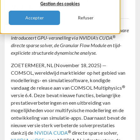
versie 6.4
Gestion des cookies
Accepter
Refuser
De nieuwste versie van de multifysische simulatiesoftware
®
introduceert GPU-versnelling via NVIDIA's CUDA
directe sparse solver, de Granular Flow Module en tijd-
expliciete structurele dynamische analyse.
ZOETERMEER, NL (November 18, 2025) —
COMSOL, wereldwijd marktleider op het gebied van
modellerings- en simulatiesoftware, kondigde
®
vandaag de release aan van COMSOL Multiphysics
versie 6.4. Deze bevat nieuwe functies, belangrijke
prestatieverbeteringen en een uitbreiding van
mogelijkheden voor multifysische modellering en de
ontwikkeling van simulatie-apps. Daarnaast bevat de
nieuwe versie sterk verbeterde solverprestaties
®
dankzij de
NVIDIA CUDA
directe sparse solver,