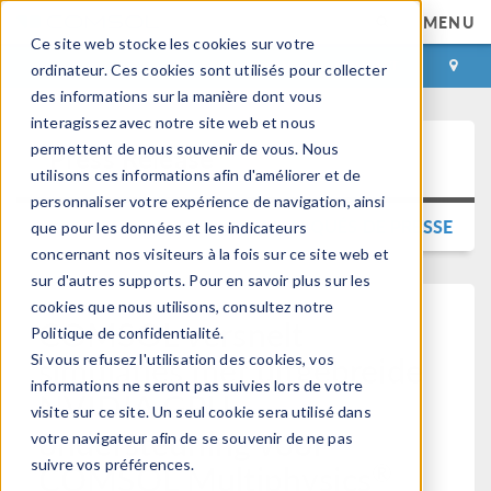
MENU
Ce site web stocke les cookies sur votre
CONNEXION
CONTACT
ordinateur. Ces cookies sont utilisés pour collecter
des informations sur la manière dont vous
interagissez avec notre site web et nous
permettent de nous souvenir de vous. Nous
Press Release
utilisons ces informations afin d'améliorer et de
personnaliser votre expérience de navigation, ainsi
RETOUR AUX COMMUNIQUÉS DE PRESSE
que pour les données et les indicateurs
concernant nos visiteurs à la fois sur ce site web et
sur d'autres supports. Pour en savoir plus sur les
cookies que nous utilisons, consultez notre
COMSOL versnelt
Politique de confidentialité.
simulaties met uitgebreide
Si vous refusez l'utilisation des cookies, vos
informations ne seront pas suivies lors de votre
NVIDIA GPU-
visite sur ce site. Un seul cookie sera utilisé dans
ondersteuning voor
votre navigateur afin de se souvenir de ne pas
suivre vos préférences.
®
COMSOL Multiphysics