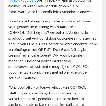
NVIDIA cuDSS
, voor NVIDIA AI-infrastructuur, de
nieuwe Granular Flow Module en een nieuw
framework voor tijd-expliciete dynamische analyse.
Naast deze belangrijke updates zijn de workflows
voor geometrie, meshing en visualisatie in
®
COMSOL Multiphysics
verbeterd. Verder is de
productiviteit verhoogd door optionele simulatie met
behulp van LLM's. Het
Chatbot
-venster ondersteunt nu
™
™
verbindingen met GPT-5
, DeepSeek
, Google
™
Gemini
en andere OpenAI API-compatibele
modellen. Hierdoor wordt interactieve,
modelbewuste assistentie mogelijk die COMSOL-
documentatie combineert met informatie uit de
actieve simulatie.
"Ons doel bij elke nieuwe release van COMSOL
Multiphysics is om de gebruikerservaring te
verbeteren en het gemakkelijker te maken om
snellere, nauwkeurigere simulatieresultaten te