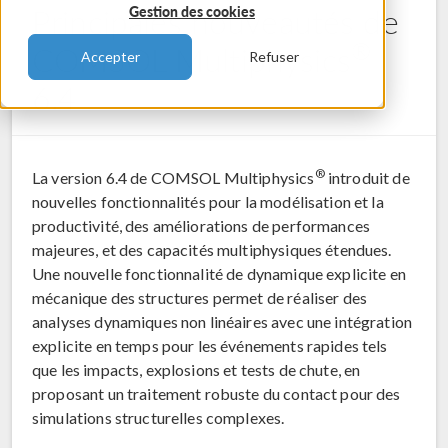
Principales nouveautés de
Gestion des cookies
®
COMSOL Multiphysics
Accepter
Refuser
6.4
®
La version 6.4 de COMSOL Multiphysics
introduit de
nouvelles fonctionnalités pour la modélisation et la
productivité, des améliorations de performances
majeures, et des capacités multiphysiques étendues.
Une nouvelle fonctionnalité de dynamique explicite en
mécanique des structures permet de réaliser des
analyses dynamiques non linéaires avec une intégration
explicite en temps pour les événements rapides tels
que les impacts, explosions et tests de chute, en
proposant un traitement robuste du contact pour des
simulations structurelles complexes.