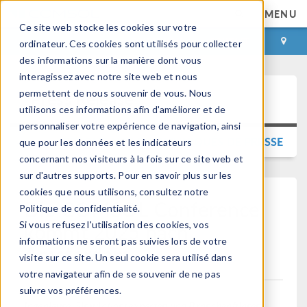
MENU
Ce site web stocke les cookies sur votre
CONNEXION
CONTACT
ordinateur. Ces cookies sont utilisés pour collecter
des informations sur la manière dont vous
interagissez avec notre site web et nous
permettent de nous souvenir de vous. Nous
Press Release
utilisons ces informations afin d'améliorer et de
personnaliser votre expérience de navigation, ainsi
RETOUR AUX COMMUNIQUÉS DE PRESSE
que pour les données et les indicateurs
concernant nos visiteurs à la fois sur ce site web et
sur d'autres supports. Pour en savoir plus sur les
cookies que nous utilisons, consultez notre
Die COMSOL Conference
Politique de confidentialité.
kommt 2025 nach
Si vous refusez l'utilisation des cookies, vos
informations ne seront pas suivies lors de votre
Amsterdam
visite sur ce site. Un seul cookie sera utilisé dans
votre navigateur afin de se souvenir de ne pas
suivre vos préférences.
Ingenieure, Simulationsexperten und Branchenführer