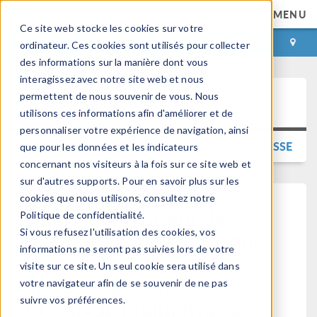
MENU
Ce site web stocke les cookies sur votre
CONNEXION
CONTACT
ordinateur. Ces cookies sont utilisés pour collecter
des informations sur la manière dont vous
interagissez avec notre site web et nous
permettent de nous souvenir de vous. Nous
Press Release
utilisons ces informations afin d'améliorer et de
personnaliser votre expérience de navigation, ainsi
RETOUR AUX COMMUNIQUÉS DE PRESSE
que pour les données et les indicateurs
concernant nos visiteurs à la fois sur ce site web et
sur d'autres supports. Pour en savoir plus sur les
cookies que nous utilisons, consultez notre
Un démonstrateur de
Politique de confidentialité.
réacteur de fusion unique
Si vous refusez l'utilisation des cookies, vos
informations ne seront pas suivies lors de votre
au monde, conçu et
visite sur ce site. Un seul cookie sera utilisé dans
optimisé à l'aide de
votre navigateur afin de se souvenir de ne pas
suivre vos préférences.
®
COMSOL Multiphysics