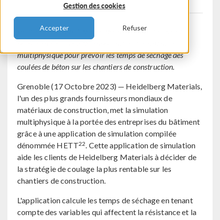
Gestion des cookies
Accepter
Refuser
Un des principaux fournisseurs mondiaux de ciment
propose à ses clients une application de simulation
multiphysique pour prévoir les temps de séchage des
coulées de béton sur les chantiers de construction.
Grenoble (17 Octobre 2023) — Heidelberg Materials,
l'un des plus grands fournisseurs mondiaux de
matériaux de construction, met la simulation
multiphysique à la portée des entreprises du bâtiment
grâce à une application de simulation compilée
22
dénommée HETT
. Cette application de simulation
aide les clients de Heidelberg Materials à décider de
la stratégie de coulage la plus rentable sur les
chantiers de construction.
L'application calcule les temps de séchage en tenant
compte des variables qui affectent la résistance et la