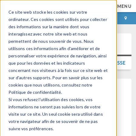
MENU
Ce site web stocke les cookies sur votre
CONNEXION
CONTACT
ordinateur. Ces cookies sont utilisés pour collecter
des informations sur la manière dont vous
interagissez avec notre site web et nous
permettent de nous souvenir de vous. Nous
Press Release
utilisons ces informations afin d'améliorer et de
personnaliser votre expérience de navigation, ainsi
RETOUR AUX COMMUNIQUÉS DE PRESSE
que pour les données et les indicateurs
concernant nos visiteurs à la fois sur ce site web et
sur d'autres supports. Pour en savoir plus sur les
cookies que nous utilisons, consultez notre
Une application de
Politique de confidentialité.
simulation autonome pour
Si vous refusez l'utilisation des cookies, vos
informations ne seront pas suivies lors de votre
aider à la prise de décision
visite sur ce site. Un seul cookie sera utilisé dans
sur les chantiers de
votre navigateur afin de se souvenir de ne pas
suivre vos préférences.
construction