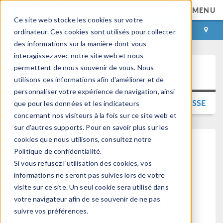
MENU
Ce site web stocke les cookies sur votre
CONNEXION
CONTACT
ordinateur. Ces cookies sont utilisés pour collecter
des informations sur la manière dont vous
interagissez avec notre site web et nous
permettent de nous souvenir de vous. Nous
Press Release
utilisons ces informations afin d'améliorer et de
personnaliser votre expérience de navigation, ainsi
RETOUR AUX COMMUNIQUÉS DE PRESSE
que pour les données et les indicateurs
concernant nos visiteurs à la fois sur ce site web et
sur d'autres supports. Pour en savoir plus sur les
cookies que nous utilisons, consultez notre
Une société d'ingénierie
Politique de confidentialité.
d’éolienne offshore
Si vous refusez l'utilisation des cookies, vos
informations ne seront pas suivies lors de votre
automatise son processus
visite sur ce site. Un seul cookie sera utilisé dans
de conception grâce à la
votre navigateur afin de se souvenir de ne pas
suivre vos préférences.
simulation