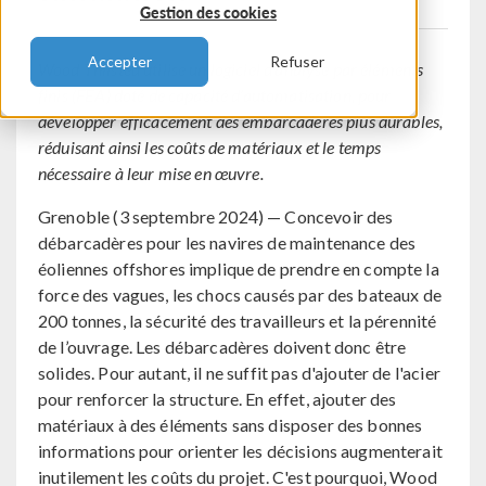
Gestion des cookies
Accepter
Refuser
Wood Thilsted utilise un logiciel d'analyse par éléments
finis (FEA) doté de capacité d’automatisation, pour
développer efficacement des embarcadères plus durables,
réduisant ainsi les coûts de matériaux et le temps
nécessaire à leur mise en œuvre.
Grenoble (3 septembre 2024) — Concevoir des
débarcadères pour les navires de maintenance des
éoliennes offshores implique de prendre en compte la
force des vagues, les chocs causés par des bateaux de
200 tonnes, la sécurité des travailleurs et la pérennité
de l’ouvrage. Les débarcadères doivent donc être
solides. Pour autant, il ne suffit pas d'ajouter de l'acier
pour renforcer la structure. En effet, ajouter des
matériaux à des éléments sans disposer des bonnes
informations pour orienter les décisions augmenterait
inutilement les coûts du projet. C'est pourquoi, Wood