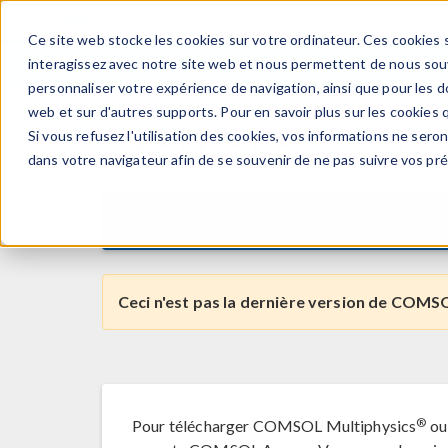
Ce site web stocke les cookies sur votre ordinateur. Ces cookies s
PRODUI
interagissez avec notre site web et nous permettent de nous souve
personnaliser votre expérience de navigation, ainsi que pour les do
web et sur d'autres supports. Pour en savoir plus sur les cookies q
Si vous refusez l'utilisation des cookies, vos informations ne seront
COMSOL
5.6
pour Lin
dans votre navigateur afin de se souvenir de ne pas suivre vos pr
Version 5.6.0.401, May 5, 2021
Ceci n'est pas la dernière version de COMSO
®
Pour télécharger COMSOL Multiphysics
ou