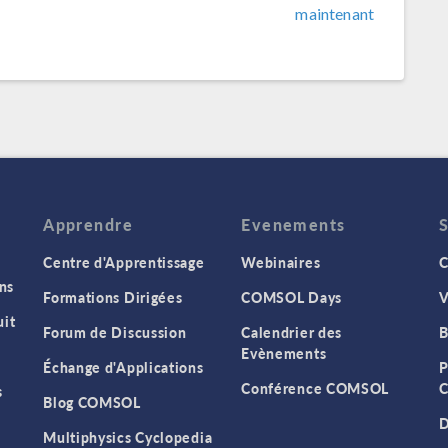
maintenant
Apprendre
Evenements
Centre d'Apprentissage
Webinaires
C
ns
Formations Dirigées
COMSOL Days
V
it
Forum de Discussion
Calendrier des
B
Evènements
Échange d'Applications
P
Conférence COMSOL
C
s
Blog COMSOL
D
Multiphysics Cyclopedia