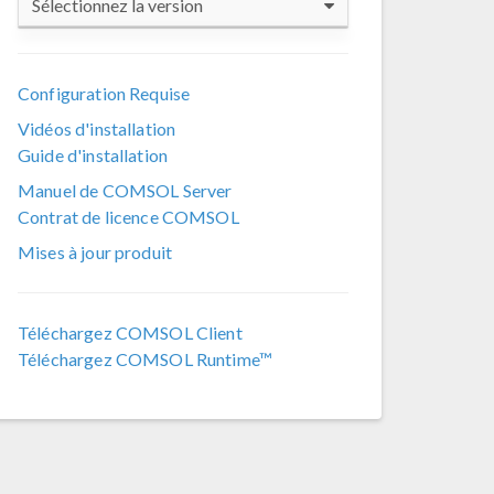
Sélectionnez la version
COMSOL 6.4
Configuration Requise
COMSOL 6.3
Vidéos d'installation
COMSOL 6.2
Guide d'installation
COMSOL 6.1
Manuel de COMSOL Server
Contrat de licence COMSOL
COMSOL 6.0
Mises à jour produit
COMSOL 5.6
COMSOL 5.5
Téléchargez COMSOL Client
COMSOL 5.4
Téléchargez COMSOL Runtime™
COMSOL 5.3a
COMSOL 5.3