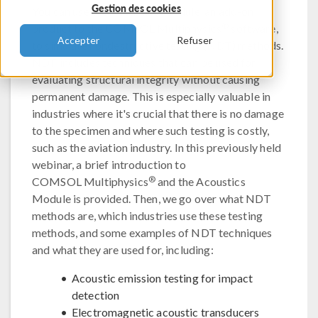
Gestion des cookies
You can use the Acoustics Module, an add-on
®
product to the COMSOL Multiphysics
software,
Accepter
Refuser
to simulate nondestructive testing (NDT) methods.
NDT includes techniques that can be used for
evaluating structural integrity without causing
permanent damage. This is especially valuable in
industries where it's crucial that there is no damage
to the specimen and where such testing is costly,
such as the aviation industry. In this previously held
webinar, a brief introduction to
®
COMSOL Multiphysics
and the Acoustics
Module is provided. Then, we go over what NDT
methods are, which industries use these testing
methods, and some examples of NDT techniques
and what they are used for, including:
Acoustic emission testing for impact
detection
Electromagnetic acoustic transducers