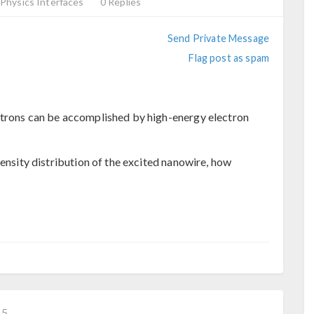
Physics Interfaces
0 Replies
Send Private Message
Flag post as spam
ctrons can be accomplished by high-energy electron
tensity distribution of the excited nanowire, how
−5