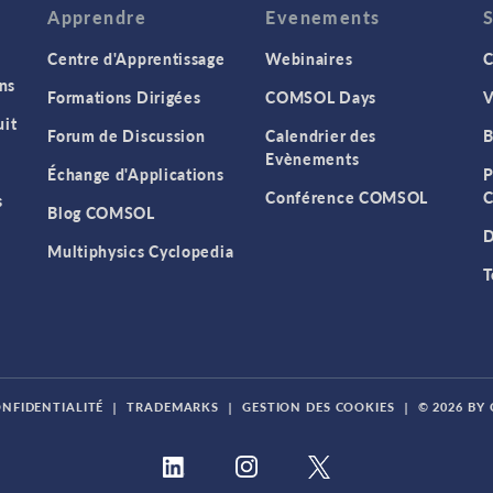
Apprendre
Evenements
Centre d'Apprentissage
Webinaires
C
ns
Formations Dirigées
COMSOL Days
V
it
Forum de Discussion
Calendrier des
B
Evènements
Échange d'Applications
P
Conférence COMSOL
C
s
Blog COMSOL
D
Multiphysics Cyclopedia
T
ONFIDENTIALITÉ
|
TRADEMARKS
|
GESTION DES COOKIES
|
© 2026 BY