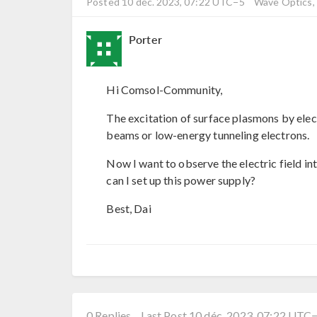
Posted 10 déc. 2023, 07:22 UTC−5
Wave Optics, 
Porter
Hi Comsol-Community,
The excitation of surface plasmons by ele
beams or low-energy tunneling electrons.
Now I want to observe the electric field in
can I set up this power supply?
Best, Dai
0 Replies
Last Post 10 déc. 2023, 07:22 UTC