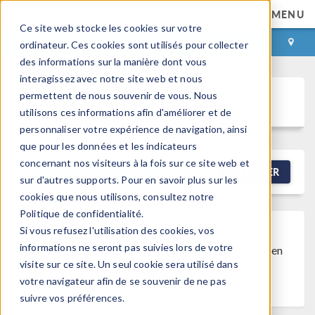
MENU
Ce site web stocke les cookies sur votre
CONNEXION
CONTACT
ordinateur. Ces cookies sont utilisés pour collecter
des informations sur la manière dont vous
interagissez avec notre site web et nous
permettent de nous souvenir de vous. Nous
Discussion Forum
utilisons ces informations afin d'améliorer et de
personnaliser votre expérience de navigation, ainsi
que pour les données et les indicateurs
concernant nos visiteurs à la fois sur ce site web et
NEW DISCUSSION
FILTRER
sur d'autres supports. Pour en savoir plus sur les
cookies que nous utilisons, consultez notre
Politique de confidentialité.
Si vous refusez l'utilisation des cookies, vos
Discussion Closed
This discussion was
informations ne seront pas suivies lors de votre
created more than 6 months ago and has been
visite sur ce site. Un seul cookie sera utilisé dans
closed. To start a new discussion with a link
votre navigateur afin de se souvenir de ne pas
back to this one,
click here
.
suivre vos préférences.