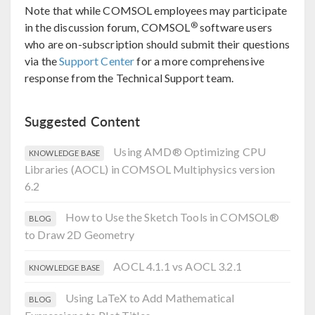
Note that while COMSOL employees may participate
®
in the discussion forum, COMSOL
software users
who are on-subscription should submit their questions
via the
Support Center
for a more comprehensive
response from the Technical Support team.
Suggested Content
Using AMD® Optimizing CPU
KNOWLEDGE BASE
Libraries (AOCL) in COMSOL Multiphysics version
6.2
How to Use the Sketch Tools in COMSOL®
BLOG
to Draw 2D Geometry
AOCL 4.1.1 vs AOCL 3.2.1
KNOWLEDGE BASE
Using LaTeX to Add Mathematical
BLOG