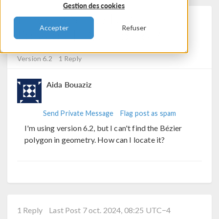
Gestion des cookies
How To Show Bezier
Accepter
Refuser
Polygon In Version 6.2
Posted 7 oct. 2024, 05:33 UTC−4
General, Geometry
Version 6.2
1 Reply
Aida Bouaziz
Send Private Message
Flag post as spam
I'm using version 6.2, but I can't find the Bézier
polygon in geometry. How can I locate it?
1 Reply
Last Post 7 oct. 2024, 08:25 UTC−4