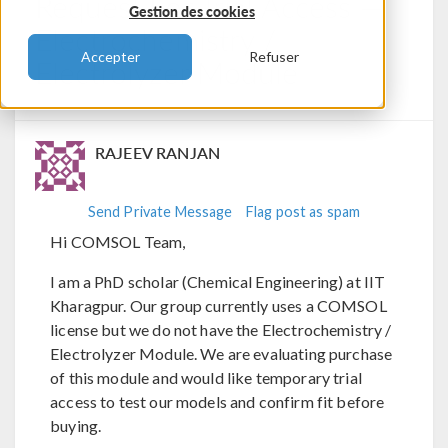
Request For Trial Access —
Gestion des cookies
Electrochemistry /
Accepter
Refuser
Electrolyzer Module
Posted 3 nov. 2025, 12:49 UTC−5
1 Reply
RAJEEV RANJAN
Send Private Message
Flag post as spam
Hi COMSOL Team,
I am a PhD scholar (Chemical Engineering) at IIT
Kharagpur. Our group currently uses a COMSOL
license but we do not have the Electrochemistry /
Electrolyzer Module. We are evaluating purchase
of this module and would like temporary trial
access to test our models and confirm fit before
buying.