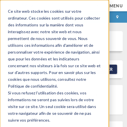
MENU
Ce site web stocke les cookies sur votre
CONNEXION
CONTACT
ordinateur. Ces cookies sont utilisés pour collecter
des informations sur la manière dont vous
interagissez avec notre site web et nous
permettent de nous souvenir de vous. Nous
Discussion Forum
utilisons ces informations afin d'améliorer et de
personnaliser votre expérience de navigation, ainsi
que pour les données et les indicateurs
concernant nos visiteurs à la fois sur ce site web et
NEW DISCUSSION
FILTRER
sur d'autres supports. Pour en savoir plus sur les
cookies que nous utilisons, consultez notre
Politique de confidentialité.
Si vous refusez l'utilisation des cookies, vos
Discussion Locked
This discussion was
informations ne seront pas suivies lors de votre
locked by a forum moderator.
visite sur ce site. Un seul cookie sera utilisé dans
votre navigateur afin de se souvenir de ne pas
suivre vos préférences.