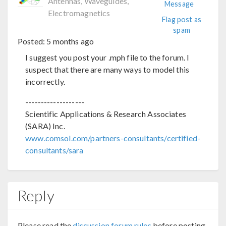
Antennas, Waveguides,
Message
Electromagnetics
Flag post as
spam
Posted:
5 months ago
I suggest you post your .mph file to the forum. I
suspect that there are many ways to model this
incorrectly.
-------------------
Scientific Applications & Research Associates
(SARA) Inc.
www.comsol.com/partners-consultants/certified-
consultants/sara
Reply
Please read the
discussion forum rules
before posting.