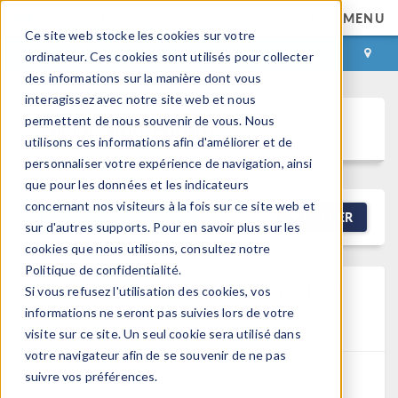
MENU
Ce site web stocke les cookies sur votre
CONNEXION
CONTACT
ordinateur. Ces cookies sont utilisés pour collecter
des informations sur la manière dont vous
interagissez avec notre site web et nous
permettent de nous souvenir de vous. Nous
Discussion Forum
utilisons ces informations afin d'améliorer et de
personnaliser votre expérience de navigation, ainsi
que pour les données et les indicateurs
concernant nos visiteurs à la fois sur ce site web et
NEW DISCUSSION
FILTRER
sur d'autres supports. Pour en savoir plus sur les
cookies que nous utilisons, consultez notre
Politique de confidentialité.
Electrostatic Film Actuator
Si vous refusez l'utilisation des cookies, vos
informations ne seront pas suivies lors de votre
Posted 6 mars 2026, 03:40 UTC−5
Electromagnetics,
Fluid & Heat, Physics Interfaces
Version 6.3
1 Reply
visite sur ce site. Un seul cookie sera utilisé dans
votre navigateur afin de se souvenir de ne pas
suivre vos préférences.
雅嘉 黄