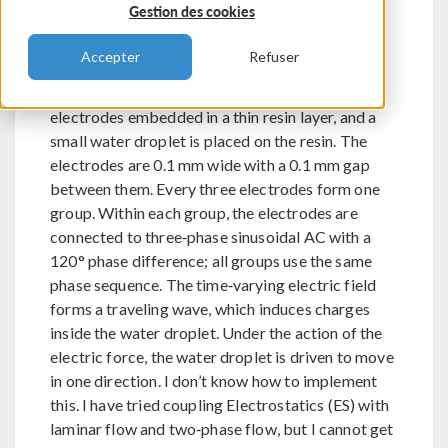
Gestion des cookies
Send Private Message
Flag post as spam
Accepter
Refuser
I want to perform a simulation using COMSOL
Multiphysics 6.3: It is a 2D model with nine thin
electrodes embedded in a thin resin layer, and a
small water droplet is placed on the resin. The
electrodes are 0.1 mm wide with a 0.1 mm gap
between them. Every three electrodes form one
group. Within each group, the electrodes are
connected to three‑phase sinusoidal AC with a
120° phase difference; all groups use the same
phase sequence. The time‑varying electric field
forms a traveling wave, which induces charges
inside the water droplet. Under the action of the
electric force, the water droplet is driven to move
in one direction. I don’t know how to implement
this. I have tried coupling Electrostatics (ES) with
laminar flow and two‑phase flow, but I cannot get