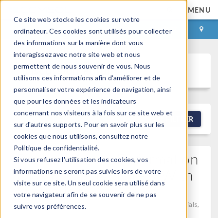
MENU
Ce site web stocke les cookies sur votre
CONNEXION
CONTACT
ordinateur. Ces cookies sont utilisés pour collecter
des informations sur la manière dont vous
interagissez avec notre site web et nous
permettent de nous souvenir de vous. Nous
Discussion Forum
utilisons ces informations afin d'améliorer et de
personnaliser votre expérience de navigation, ainsi
que pour les données et les indicateurs
concernant nos visiteurs à la fois sur ce site web et
NEW DISCUSSION
FILTRER
sur d'autres supports. Pour en savoir plus sur les
cookies que nous utilisons, consultez notre
Politique de confidentialité.
Problem About Deformation
Si vous refusez l'utilisation des cookies, vos
Of A Biomedical Stent With
informations ne seront pas suivies lors de votre
visite sur ce site. Un seul cookie sera utilisé dans
Simulation
votre navigateur afin de se souvenir de ne pas
Posted 14 mars 2026, 12:19 UTC−4
Geometry, Materials,
suivre vos préférences.
Mesh
0 Replies