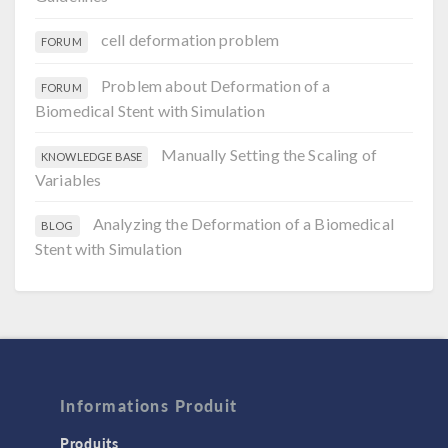
cell deformation problem
FORUM
Problem about Deformation of a
FORUM
Biomedical Stent with Simulation
Manually Setting the Scaling of
KNOWLEDGE BASE
Variables
Analyzing the Deformation of a Biomedical
BLOG
Stent with Simulation
Informations Produit
Produits