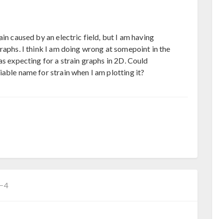
in caused by an electric field, but I am having
raphs. I think I am doing wrong at somepoint in the
as expecting for a strain graphs in 2D. Could
able name for strain when I am plotting it?
C−4