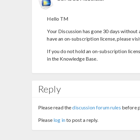
Hello TM
Your Discussion has gone 30 days without a
have an on-subscription license, please visi
If you do not hold an on-subscription licen
in the Knowledge Base.
Reply
Please read the
discussion forum rules
before p
Please
log in
to post a reply.