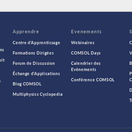
Apprendre
Evenements
Centre d'Apprentissage
Webinaires
C
ns
Formations Dirigées
COMSOL Days
V
it
Forum de Discussion
Calendrier des
B
Evènements
Échange d'Applications
P
Conférence COMSOL
C
s
Blog COMSOL
D
Multiphysics Cyclopedia
T