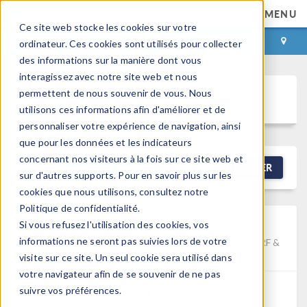
MENU
Ce site web stocke les cookies sur votre
CONNEXION
CONTACT
ordinateur. Ces cookies sont utilisés pour collecter
des informations sur la manière dont vous
interagissez avec notre site web et nous
permettent de nous souvenir de vous. Nous
Discussion Forum
utilisons ces informations afin d'améliorer et de
personnaliser votre expérience de navigation, ainsi
que pour les données et les indicateurs
concernant nos visiteurs à la fois sur ce site web et
NEW DISCUSSION
FILTRER
sur d'autres supports. Pour en savoir plus sur les
cookies que nous utilisons, consultez notre
Politique de confidentialité.
2 Physics
Si vous refusez l'utilisation des cookies, vos
informations ne seront pas suivies lors de votre
Posted 3 juin 2026, 10:02 UTC−4
Electromagnetics, RF &
Microwave Engineering, Studies & Solvers
1 Reply
visite sur ce site. Un seul cookie sera utilisé dans
votre navigateur afin de se souvenir de ne pas
suivre vos préférences.
Malak Elhadhoud