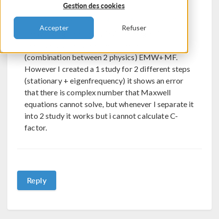
Engineering
Gestion des cookies
Send Private Message
Flag post as spam
Accepter
Refuser
I'm working on a cavity inside a magnetic field
that I should calculate the form factor
(combination between 2 physics) EMW+MF.
However I created a 1 study for 2 different steps
(stationary + eigenfrequency) it shows an error
that there is complex number that Maxwell
equations cannot solve, but whenever I separate it
into 2 study it works but i cannot calculate C-
factor.
Reply