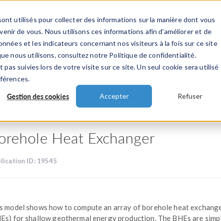
ont utilisés pour collecter des informations sur la manière dont vous
TS
INDUSTRIES
VIDEOS
EVENEMENT
nir de vous. Nous utilisons ces informations afin d'améliorer et de
nnées et les indicateurs concernant nos visiteurs à la fois sur ce site
ue nous utilisons, consultez notre Politique de confidentialité.
 pas suivies lors de votre visite sur ce site. Un seul cookie sera utilisé
ations
éférences.
Gestion des cookies
Accepter
Refuser
orehole Heat Exchanger
lication ID: 19545
s model shows how to compute an array of borehole heat exchang
Es) for shallow geothermal energy production. The BHEs are simpl