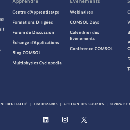
Apprendre
Evenements
Centre d'Apprentissage
Webinaires
C
ns
Formations Dirigées
COMSOL Days
V
it
Forum de Discussion
Calendrier des
B
Evènements
Échange d'Applications
P
Conférence COMSOL
C
s
Blog COMSOL
D
Multiphysics Cyclopedia
T
ONFIDENTIALITÉ
|
TRADEMARKS
|
GESTION DES COOKIES
|
© 2026 BY