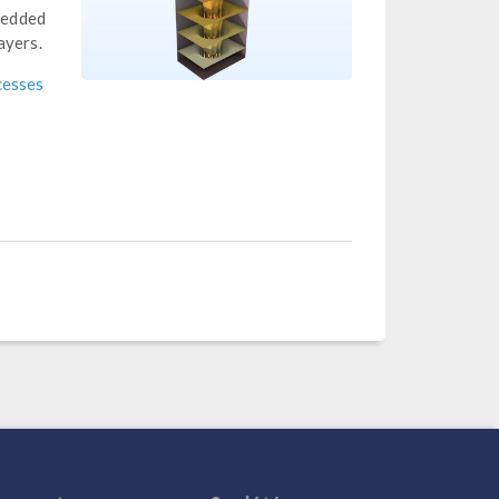
mbedded
ayers.
cesses