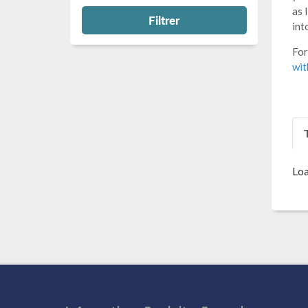
as 
Filtrer
int
For
wi
T
Loa