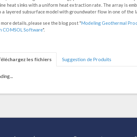
line heat sinks with a uniform heat extraction rate. The array is e
o a layered subsurface model with groundwater flow in one of the l
 more details, please see the blog post "
Modeling Geothermal Pro
th COMSOL Software
".
éléchargez les fichiers
Suggestion de Produits
ding...