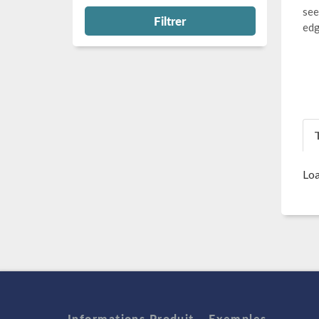
see
Filtrer
edg
T
Loa
Informations Produit
Exemples