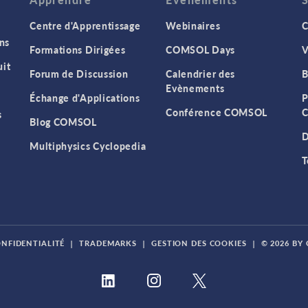
Centre d'Apprentissage
Webinaires
C
ns
Formations Dirigées
COMSOL Days
V
it
Forum de Discussion
Calendrier des
B
Evènements
Échange d'Applications
P
Conférence COMSOL
C
s
Blog COMSOL
D
Multiphysics Cyclopedia
T
ONFIDENTIALITÉ
|
TRADEMARKS
|
GESTION DES COOKIES
|
© 2026 BY