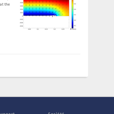
 at the
Support
Société