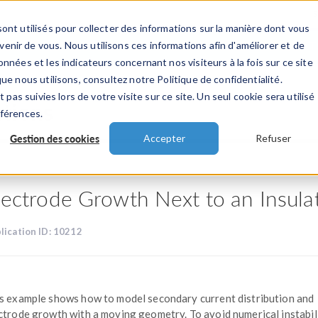
ont utilisés pour collecter des informations sur la manière dont vous
TS
INDUSTRIES
VIDEOS
EVENEMENT
nir de vous. Nous utilisons ces informations afin d'améliorer et de
nnées et les indicateurs concernant nos visiteurs à la fois sur ce site
ue nous utilisons, consultez notre Politique de confidentialité.
 pas suivies lors de votre visite sur ce site. Un seul cookie sera utilisé
ations
éférences.
Gestion des cookies
Accepter
Refuser
lectrode Growth Next to an Insula
lication ID: 10212
s example shows how to model secondary current distribution and
ctrode growth with a moving geometry. To avoid numerical instabili