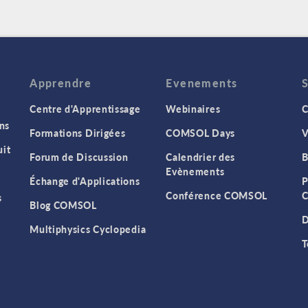
Apprendre
Evenements
Centre d'Apprentissage
Webinaires
C
ns
Formations Dirigées
COMSOL Days
V
it
Forum de Discussion
Calendrier des
B
Evènements
Échange d'Applications
P
Conférence COMSOL
C
s
Blog COMSOL
D
Multiphysics Cyclopedia
T