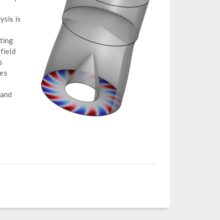
ysis is
ating
field
s
des
 and