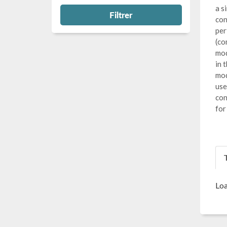
a s
Filtrer
con
per
(co
mod
in 
mod
use
con
for
T
Loa