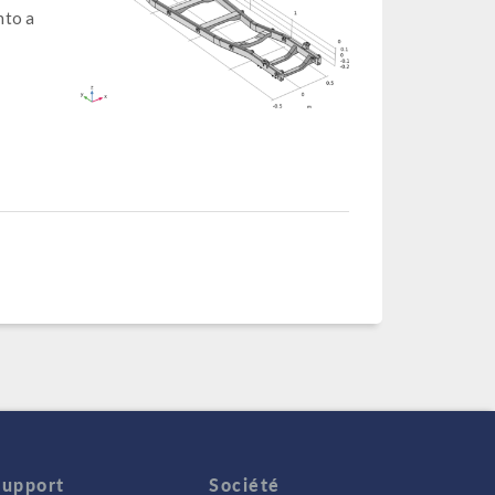
nto a
Support
Société