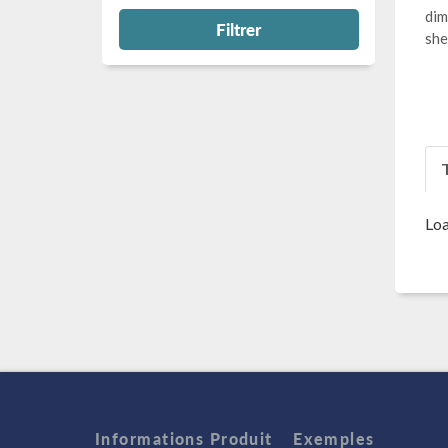
dim
Filtrer
she
T
Loa
Informations Produit
Exemples