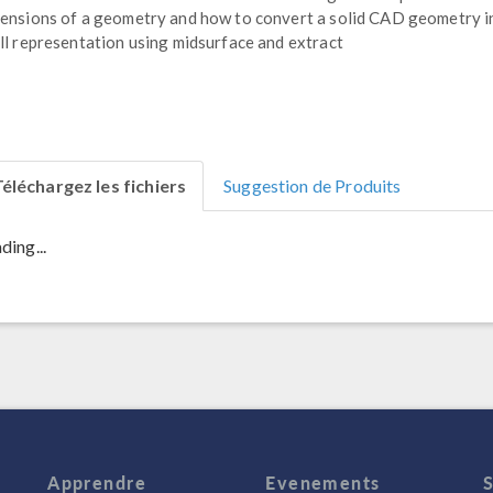
ensions of a geometry and how to convert a solid CAD geometry i
ll representation using midsurface and extract
éléchargez les fichiers
Suggestion de Produits
ding...
Apprendre
Evenements