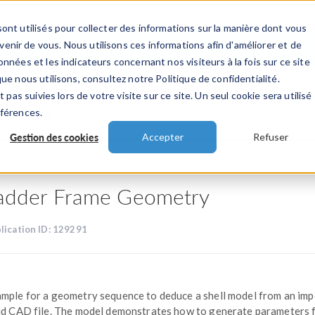
ont utilisés pour collecter des informations sur la manière dont vous
TS
INDUSTRIES
VIDEOS
EVENEMENT
nir de vous. Nous utilisons ces informations afin d'améliorer et de
nnées et les indicateurs concernant nos visiteurs à la fois sur ce site
ue nous utilisons, consultez notre Politique de confidentialité.
 pas suivies lors de votre visite sur ce site. Un seul cookie sera utilisé
ations
éférences.
Gestion des cookies
Accepter
Refuser
adder Frame Geometry
lication ID: 129291
mple for a geometry sequence to deduce a shell model from an im
id CAD file. The model demonstrates how to generate parameters 