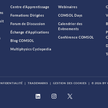
Centre d'Apprentissage
Webinaires
C
ns
Formations Dirigées
COMSOL Days
V
it
Forum de Discussion
Calendrier des
B
Evènements
Échange d'Applications
P
Conférence COMSOL
C
s
Blog COMSOL
D
Multiphysics Cyclopedia
T
ONFIDENTIALITÉ
|
TRADEMARKS
|
GESTION DES COOKIES
|
© 2026 BY