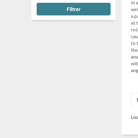
In 
Filtrer
wel
a p
at 
rot
cau
to 
the
ana
wit
ang
T
Loa