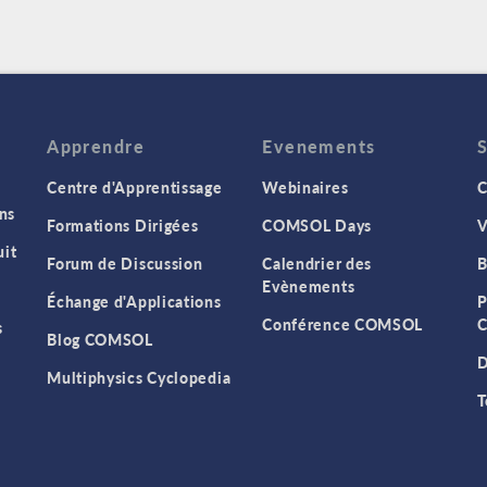
Apprendre
Evenements
Centre d'Apprentissage
Webinaires
C
ns
Formations Dirigées
COMSOL Days
V
it
Forum de Discussion
Calendrier des
B
Evènements
Échange d'Applications
P
Conférence COMSOL
C
s
Blog COMSOL
D
Multiphysics Cyclopedia
T