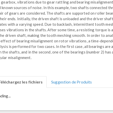
a gearbox, vibrations due to gear rattling and bearing misalignment
l known sources of noise. In this example, two shafts connected t
air of gears are considered. The shafts are supported on roller bea
their ends. Initially, the driven shaft is unloaded and the driver shaf
ates with a varying speed. Due to backlash, intermittent tooth mes
ses vibrations in the shafts. After some time, a resisting torque is 
the driven shaft, making the tooth meshing smooth. In order to ana
 effect of bearing misalignment on rotor vibrations, a time-depend
lysis is performed for two cases. In the first case, all bearings are 
h the shafts, and in the second, one of the bearings (number 2) has 
ular misalignment.
éléchargez les fichiers
Suggestion de Produits
ding...