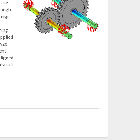
 are
hrough
rings
t
hing
applied
lyze
ent
aligned
a small