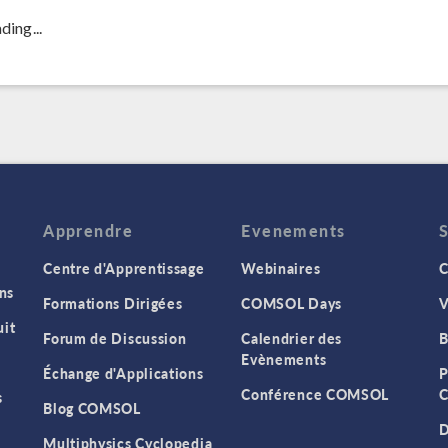
ding...
Apprendre
Evenements
Centre d'Apprentissage
Webinaires
C
ns
Formations Dirigées
COMSOL Days
V
it
Forum de Discussion
Calendrier des
B
Evènements
Échange d'Applications
P
Conférence COMSOL
C
s
Blog COMSOL
D
Multiphysics Cyclopedia