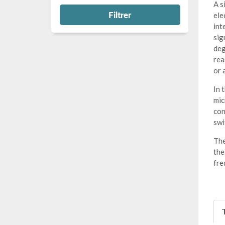
A s
Filtrer
ele
int
sig
deg
rea
or 
In 
mic
con
swi
The
the
fre
T