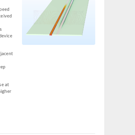
speed
ceived
s
device
djacent
eep
se at
higher